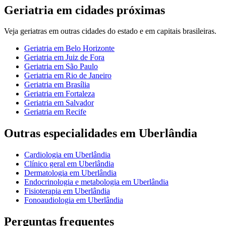
Geriatria
em cidades próximas
Veja
geriatras
em outras cidades do estado e em capitais brasileiras.
Geriatria
em
Belo Horizonte
Geriatria
em
Juiz de Fora
Geriatria
em
São Paulo
Geriatria
em
Rio de Janeiro
Geriatria
em
Brasília
Geriatria
em
Fortaleza
Geriatria
em
Salvador
Geriatria
em
Recife
Outras especialidades em
Uberlândia
Cardiologia
em
Uberlândia
Clínico geral
em
Uberlândia
Dermatologia
em
Uberlândia
Endocrinologia e metabologia
em
Uberlândia
Fisioterapia
em
Uberlândia
Fonoaudiologia
em
Uberlândia
Perguntas frequentes