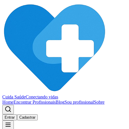
Cuida Saúde
Conectando vidas
Home
Encontrar Profissionais
Blog
Sou profissional
Sobre
Entrar
Cadastrar