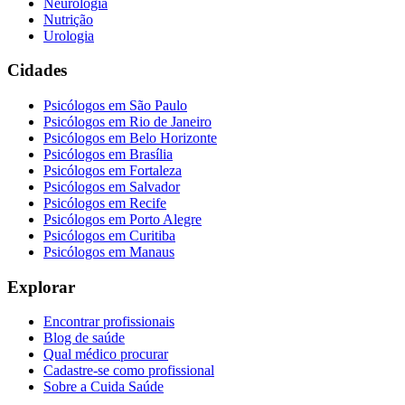
Neurologia
Nutrição
Urologia
Cidades
Psicólogos em
São Paulo
Psicólogos em
Rio de Janeiro
Psicólogos em
Belo Horizonte
Psicólogos em
Brasília
Psicólogos em
Fortaleza
Psicólogos em
Salvador
Psicólogos em
Recife
Psicólogos em
Porto Alegre
Psicólogos em
Curitiba
Psicólogos em
Manaus
Explorar
Encontrar profissionais
Blog de saúde
Qual médico procurar
Cadastre-se como profissional
Sobre a Cuida Saúde