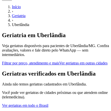
Início
›
Geriatria
›
Uberlândia
Geriatria
em
Uberlândia
Veja geriatras disponíveis para pacientes de Uberlândia/MG.
Confira
avaliações, valores e fale direto pelo WhatsApp — sem
intermediários.
Filtrar por preço, atendimento e mais
Ver
geriatras
em outras cidades
G
eriatras
verificados em
Uberlândia
Ainda não temos
geriatras
cadastrados em
Uberlândia
.
Você pode ver
geriatras
de cidades próximas ou que atendem online
(telemedicina).
Ver
geriatras
em todo o Brasil