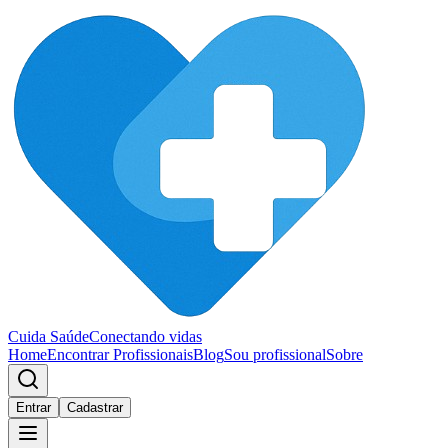
Cuida Saúde
Conectando vidas
Home
Encontrar Profissionais
Blog
Sou profissional
Sobre
Entrar
Cadastrar