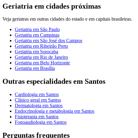
Geriatria
em cidades próximas
Veja
geriatras
em outras cidades do estado e em capitais brasileiras.
Geriatria
em
São Paulo
Geriatria
em
Campinas
Geriatria
em
São José dos Campos
Geriatria
em
Ribeirão Preto
Geriatria
em
Sorocaba
Geriatria
em
Rio de Janeiro
Geriatria
em
Belo Horizonte
Geriatria
em
Brasília
Outras especialidades em
Santos
Cardiologia
em
Santos
Clínico geral
em
Santos
Dermatologia
em
Santos
Endocrinologia e metabologia
em
Santos
Fisioterapia
em
Santos
Fonoaudiologia
em
Santos
Perguntas frequentes