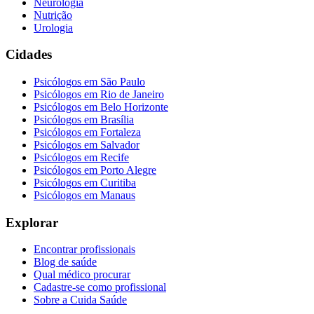
Neurologia
Nutrição
Urologia
Cidades
Psicólogos em
São Paulo
Psicólogos em
Rio de Janeiro
Psicólogos em
Belo Horizonte
Psicólogos em
Brasília
Psicólogos em
Fortaleza
Psicólogos em
Salvador
Psicólogos em
Recife
Psicólogos em
Porto Alegre
Psicólogos em
Curitiba
Psicólogos em
Manaus
Explorar
Encontrar profissionais
Blog de saúde
Qual médico procurar
Cadastre-se como profissional
Sobre a Cuida Saúde