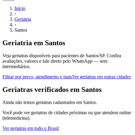
Início
›
Geriatria
›
Santos
Geriatria
em
Santos
Veja geriatras disponíveis para pacientes de Santos/SP.
Confira
avaliações, valores e fale direto pelo WhatsApp — sem
intermediários.
Filtrar por preço, atendimento e mais
Ver
geriatras
em outras cidades
G
eriatras
verificados em
Santos
Ainda não temos
geriatras
cadastrados em
Santos
.
Você pode ver
geriatras
de cidades próximas ou que atendem online
(telemedicina).
Ver
geriatras
em todo o Brasil