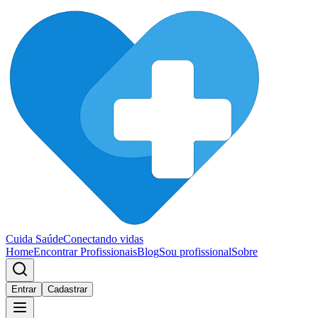
Cuida Saúde
Conectando vidas
Home
Encontrar Profissionais
Blog
Sou profissional
Sobre
Entrar
Cadastrar