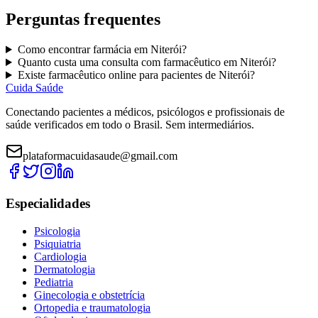
Perguntas frequentes
Como encontrar
farmácia
em
Niterói
?
Quanto custa uma consulta com
farmacêutico
em
Niterói
?
Existe
farmacêutico
online para pacientes de
Niterói
?
Cuida Saúde
Conectando pacientes a médicos, psicólogos e profissionais de
saúde verificados em todo o Brasil. Sem intermediários.
plataformacuidasaude@gmail.com
Especialidades
Psicologia
Psiquiatria
Cardiologia
Dermatologia
Pediatria
Ginecologia e obstetrícia
Ortopedia e traumatologia