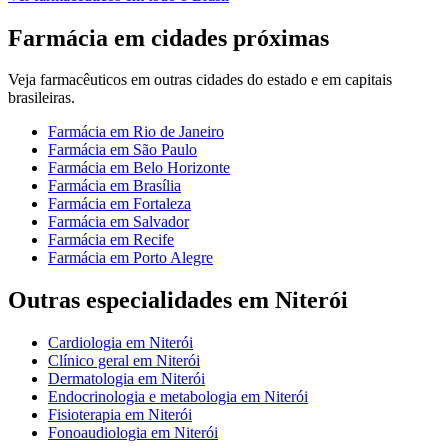
Farmácia
em cidades próximas
Veja
farmacêuticos
em outras cidades do estado e em capitais
brasileiras.
Farmácia
em
Rio de Janeiro
Farmácia
em
São Paulo
Farmácia
em
Belo Horizonte
Farmácia
em
Brasília
Farmácia
em
Fortaleza
Farmácia
em
Salvador
Farmácia
em
Recife
Farmácia
em
Porto Alegre
Outras especialidades em
Niterói
Cardiologia
em
Niterói
Clínico geral
em
Niterói
Dermatologia
em
Niterói
Endocrinologia e metabologia
em
Niterói
Fisioterapia
em
Niterói
Fonoaudiologia
em
Niterói