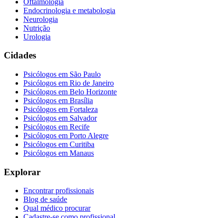
Oftalmologia
Endocrinologia e metabologia
Neurologia
Nutrição
Urologia
Cidades
Psicólogos em
São Paulo
Psicólogos em
Rio de Janeiro
Psicólogos em
Belo Horizonte
Psicólogos em
Brasília
Psicólogos em
Fortaleza
Psicólogos em
Salvador
Psicólogos em
Recife
Psicólogos em
Porto Alegre
Psicólogos em
Curitiba
Psicólogos em
Manaus
Explorar
Encontrar profissionais
Blog de saúde
Qual médico procurar
Cadastre-se como profissional