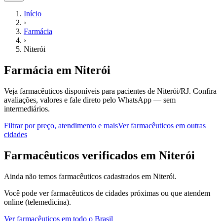
Início
›
Farmácia
›
Niterói
Farmácia
em
Niterói
Veja farmacêuticos disponíveis para pacientes de Niterói/RJ.
Confira
avaliações, valores e fale direto pelo WhatsApp — sem
intermediários.
Filtrar por preço, atendimento e mais
Ver
farmacêuticos
em outras
cidades
F
armacêuticos
verificados em
Niterói
Ainda não temos
farmacêuticos
cadastrados em
Niterói
.
Você pode ver
farmacêuticos
de cidades próximas ou que atendem
online (telemedicina).
Ver
farmacêuticos
em todo o Brasil