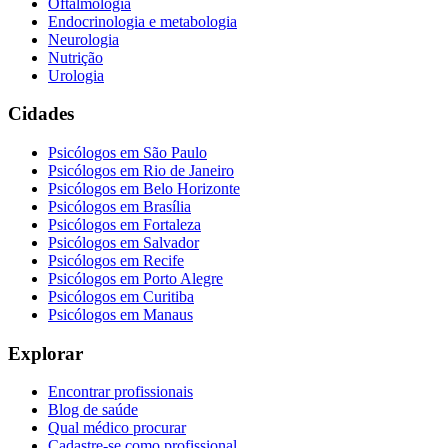
Oftalmologia
Endocrinologia e metabologia
Neurologia
Nutrição
Urologia
Cidades
Psicólogos em
São Paulo
Psicólogos em
Rio de Janeiro
Psicólogos em
Belo Horizonte
Psicólogos em
Brasília
Psicólogos em
Fortaleza
Psicólogos em
Salvador
Psicólogos em
Recife
Psicólogos em
Porto Alegre
Psicólogos em
Curitiba
Psicólogos em
Manaus
Explorar
Encontrar profissionais
Blog de saúde
Qual médico procurar
Cadastre-se como profissional