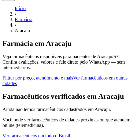
Início
›
Farmácia
›
Aracaju
Farmácia
em
Aracaju
Veja farmacêuticos disponíveis para pacientes de Aracaju/SE.
Confira avaliações, valores e fale direto pelo WhatsApp — sem
intermediários.
Filtrar por preço, atendimento e mais
Ver
farmacêuticos
em outras
cidades
F
armacêuticos
verificados em
Aracaju
Ainda não temos
farmacêuticos
cadastrados em
Aracaju
.
Você pode ver
farmacêuticos
de cidades próximas ou que atendem
online (telemedicina).
Ver
farmacêuticos
em todo o Brasil