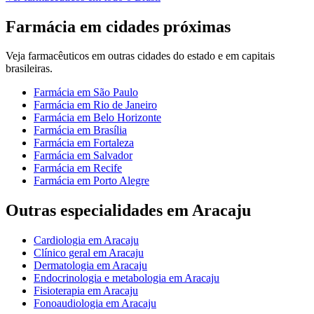
Farmácia
em cidades próximas
Veja
farmacêuticos
em outras cidades do estado e em capitais
brasileiras.
Farmácia
em
São Paulo
Farmácia
em
Rio de Janeiro
Farmácia
em
Belo Horizonte
Farmácia
em
Brasília
Farmácia
em
Fortaleza
Farmácia
em
Salvador
Farmácia
em
Recife
Farmácia
em
Porto Alegre
Outras especialidades em
Aracaju
Cardiologia
em
Aracaju
Clínico geral
em
Aracaju
Dermatologia
em
Aracaju
Endocrinologia e metabologia
em
Aracaju
Fisioterapia
em
Aracaju
Fonoaudiologia
em
Aracaju