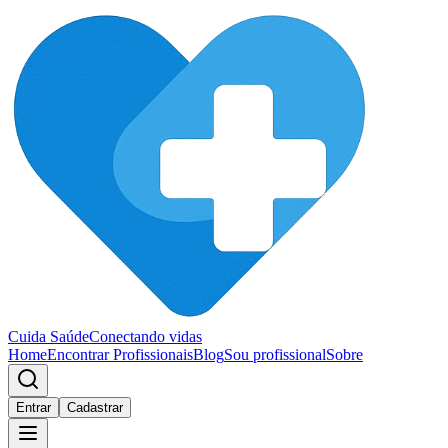
Cuida Saúde
Conectando vidas
Home
Encontrar Profissionais
Blog
Sou profissional
Sobre
Entrar
Cadastrar