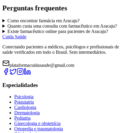
Perguntas frequentes
Como encontrar
farmácia
em
Aracaju
?
Quanto custa uma consulta com
farmacêutico
em
Aracaju
?
Existe
farmacêutico
online para pacientes de
Aracaju
?
Cuida Saúde
Conectando pacientes a médicos, psicólogos e profissionais de
saúde verificados em todo o Brasil. Sem intermediários.
plataformacuidasaude@gmail.com
Especialidades
Psicologia
Psiquiatria
Cardiologia
Dermatologia
Pediatria
Ginecologia e obstetrícia
Ortopedia e traumatologia