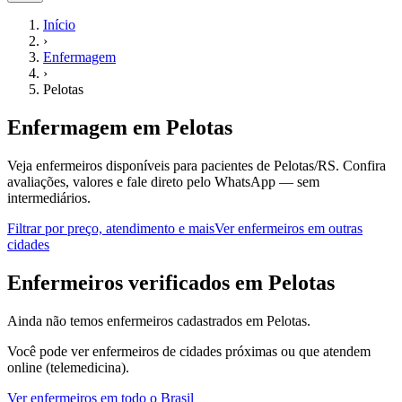
Início
›
Enfermagem
›
Pelotas
Enfermagem
em
Pelotas
Veja enfermeiros disponíveis para pacientes de Pelotas/RS.
Confira
avaliações, valores e fale direto pelo WhatsApp — sem
intermediários.
Filtrar por preço, atendimento e mais
Ver
enfermeiros
em outras
cidades
E
nfermeiros
verificados em
Pelotas
Ainda não temos
enfermeiros
cadastrados em
Pelotas
.
Você pode ver
enfermeiros
de cidades próximas ou que atendem
online (telemedicina).
Ver
enfermeiros
em todo o Brasil