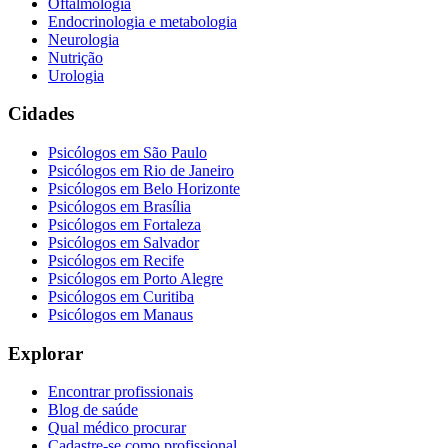
Oftalmologia
Endocrinologia e metabologia
Neurologia
Nutrição
Urologia
Cidades
Psicólogos em
São Paulo
Psicólogos em
Rio de Janeiro
Psicólogos em
Belo Horizonte
Psicólogos em
Brasília
Psicólogos em
Fortaleza
Psicólogos em
Salvador
Psicólogos em
Recife
Psicólogos em
Porto Alegre
Psicólogos em
Curitiba
Psicólogos em
Manaus
Explorar
Encontrar profissionais
Blog de saúde
Qual médico procurar
Cadastre-se como profissional