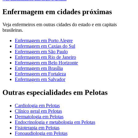
Enfermagem
em cidades próximas
Veja
enfermeiros
em outras cidades do estado e em capitais
brasileiras.
Enfermagem
em
Porto Alegre
Enfermagem
em
Caxias do Sul
Enfermagem
em
São Paulo
Enfermagem
em
Rio de Janeiro
Enfermagem
em
Belo Horizonte
Enfermagem
em
Brasília
Enfermagem
em
Fortaleza
Enfermagem
em
Salvador
Outras especialidades em
Pelotas
Cardiologia
em
Pelotas
Clínico geral
em
Pelotas
Dermatologia
em
Pelotas
Endocrinologia e metabologia
em
Pelotas
Fisioterapia
em
Pelotas
Fonoaudiologia
em
Pelotas