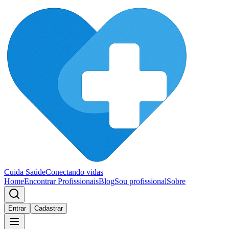
Cuida Saúde
Conectando vidas
Home
Encontrar Profissionais
Blog
Sou profissional
Sobre
Entrar
Cadastrar