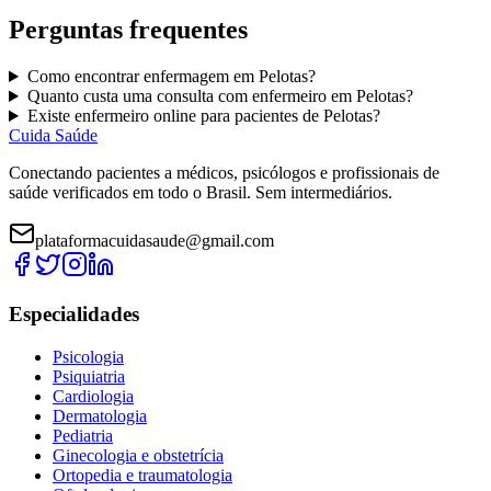
Perguntas frequentes
Como encontrar
enfermagem
em
Pelotas
?
Quanto custa uma consulta com
enfermeiro
em
Pelotas
?
Existe
enfermeiro
online para pacientes de
Pelotas
?
Cuida Saúde
Conectando pacientes a médicos, psicólogos e profissionais de
saúde verificados em todo o Brasil. Sem intermediários.
plataformacuidasaude@gmail.com
Especialidades
Psicologia
Psiquiatria
Cardiologia
Dermatologia
Pediatria
Ginecologia e obstetrícia
Ortopedia e traumatologia