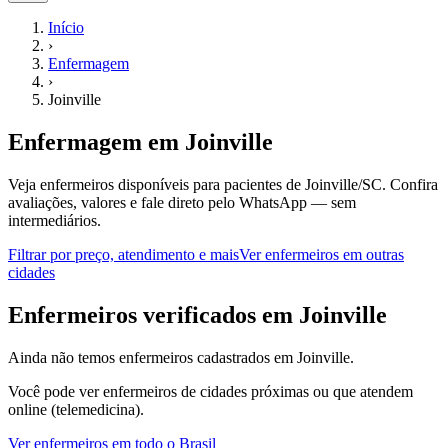
Início
›
Enfermagem
›
Joinville
Enfermagem
em
Joinville
Veja enfermeiros disponíveis para pacientes de Joinville/SC.
Confira
avaliações, valores e fale direto pelo WhatsApp — sem
intermediários.
Filtrar por preço, atendimento e mais
Ver
enfermeiros
em outras
cidades
E
nfermeiros
verificados em
Joinville
Ainda não temos
enfermeiros
cadastrados em
Joinville
.
Você pode ver
enfermeiros
de cidades próximas ou que atendem
online (telemedicina).
Ver
enfermeiros
em todo o Brasil