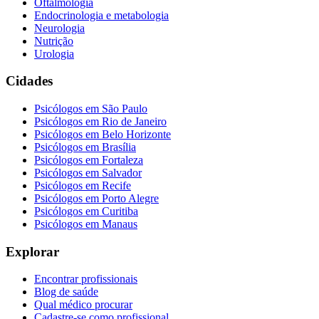
Oftalmologia
Endocrinologia e metabologia
Neurologia
Nutrição
Urologia
Cidades
Psicólogos em
São Paulo
Psicólogos em
Rio de Janeiro
Psicólogos em
Belo Horizonte
Psicólogos em
Brasília
Psicólogos em
Fortaleza
Psicólogos em
Salvador
Psicólogos em
Recife
Psicólogos em
Porto Alegre
Psicólogos em
Curitiba
Psicólogos em
Manaus
Explorar
Encontrar profissionais
Blog de saúde
Qual médico procurar
Cadastre-se como profissional