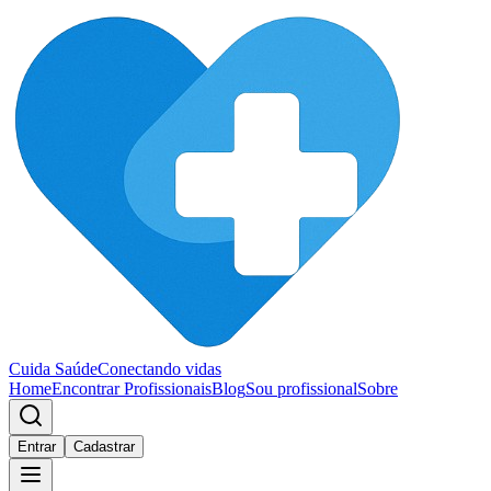
Cuida Saúde
Conectando vidas
Home
Encontrar Profissionais
Blog
Sou profissional
Sobre
Entrar
Cadastrar