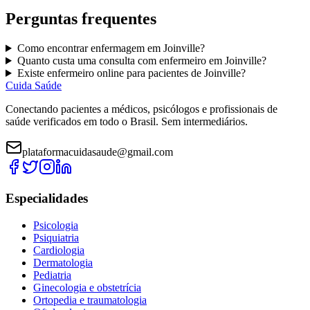
Perguntas frequentes
Como encontrar
enfermagem
em
Joinville
?
Quanto custa uma consulta com
enfermeiro
em
Joinville
?
Existe
enfermeiro
online para pacientes de
Joinville
?
Cuida Saúde
Conectando pacientes a médicos, psicólogos e profissionais de
saúde verificados em todo o Brasil. Sem intermediários.
plataformacuidasaude@gmail.com
Especialidades
Psicologia
Psiquiatria
Cardiologia
Dermatologia
Pediatria
Ginecologia e obstetrícia
Ortopedia e traumatologia