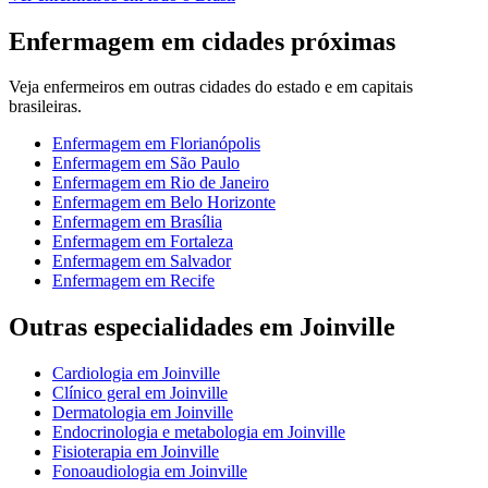
Enfermagem
em cidades próximas
Veja
enfermeiros
em outras cidades do estado e em capitais
brasileiras.
Enfermagem
em
Florianópolis
Enfermagem
em
São Paulo
Enfermagem
em
Rio de Janeiro
Enfermagem
em
Belo Horizonte
Enfermagem
em
Brasília
Enfermagem
em
Fortaleza
Enfermagem
em
Salvador
Enfermagem
em
Recife
Outras especialidades em
Joinville
Cardiologia
em
Joinville
Clínico geral
em
Joinville
Dermatologia
em
Joinville
Endocrinologia e metabologia
em
Joinville
Fisioterapia
em
Joinville
Fonoaudiologia
em
Joinville