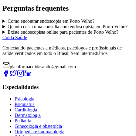
Perguntas frequentes
Como encontrar
endoscopia
em
Porto Velho
?
Quanto custa uma consulta com
endoscopista
em
Porto Velho
?
Existe
endoscopista
online para pacientes de
Porto Velho
?
Cuida Saúde
Conectando pacientes a médicos, psicólogos e profissionais de
saúde verificados em todo o Brasil. Sem intermediários.
plataformacuidasaude@gmail.com
Especialidades
Psicologia
Psiquiatria
Cardiologia
Dermatologia
Pediatria
Ginecologia e obstetrícia
Ortopedia e traumatologia