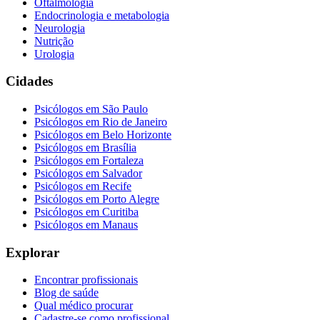
Oftalmologia
Endocrinologia e metabologia
Neurologia
Nutrição
Urologia
Cidades
Psicólogos em
São Paulo
Psicólogos em
Rio de Janeiro
Psicólogos em
Belo Horizonte
Psicólogos em
Brasília
Psicólogos em
Fortaleza
Psicólogos em
Salvador
Psicólogos em
Recife
Psicólogos em
Porto Alegre
Psicólogos em
Curitiba
Psicólogos em
Manaus
Explorar
Encontrar profissionais
Blog de saúde
Qual médico procurar
Cadastre-se como profissional