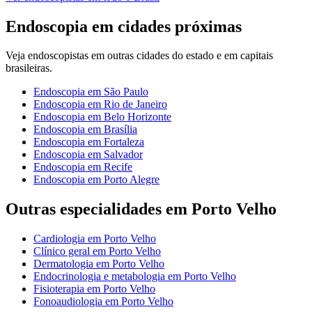
Endoscopia
em cidades próximas
Veja
endoscopistas
em outras cidades do estado e em capitais
brasileiras.
Endoscopia
em
São Paulo
Endoscopia
em
Rio de Janeiro
Endoscopia
em
Belo Horizonte
Endoscopia
em
Brasília
Endoscopia
em
Fortaleza
Endoscopia
em
Salvador
Endoscopia
em
Recife
Endoscopia
em
Porto Alegre
Outras especialidades em
Porto Velho
Cardiologia
em
Porto Velho
Clínico geral
em
Porto Velho
Dermatologia
em
Porto Velho
Endocrinologia e metabologia
em
Porto Velho
Fisioterapia
em
Porto Velho
Fonoaudiologia
em
Porto Velho