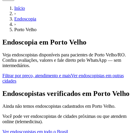
Início
›
Endoscopia
›
Porto Velho
Endoscopia
em
Porto Velho
Veja endoscopistas disponíveis para pacientes de Porto Velho/RO.
Confira avaliações, valores e fale direto pelo WhatsApp — sem
intermediários.
Filtrar por preço, atendimento e mais
Ver
endoscopistas
em outras
cidades
E
ndoscopistas
verificados em
Porto Velho
Ainda não temos
endoscopistas
cadastrados em
Porto Velho
.
Você pode ver
endoscopistas
de cidades próximas ou que atendem
online (telemedicina).
Ver
endoscopistas
em todo o Brasil