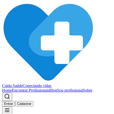
Cuida Saúde
Conectando vidas
Home
Encontrar Profissionais
Blog
Sou profissional
Sobre
Entrar
Cadastrar