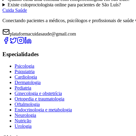
Existe
coloproctologista
online para pacientes de
São Luís
?
Cuida Saúde
Conectando pacientes a médicos, psicólogos e profissionais de saúde 
plataformacuidasaude@gmail.com
Especialidades
Psicologia
Psiquiatria
Cardiologia
Dermatologia
Pediatria
Ginecologia e obstetrícia
Ortopedia e traumatologia
Oftalmologia
Endocrinologia e metabologia
Neurologia
Nutrição
Urologia