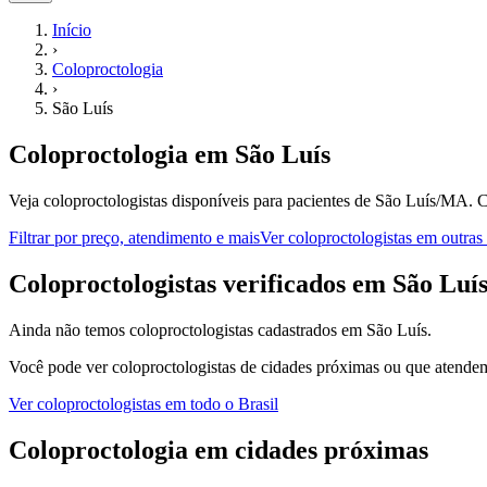
Início
›
Coloproctologia
›
São Luís
Coloproctologia
em
São Luís
Veja coloproctologistas disponíveis para pacientes de São Luís/MA.
C
Filtrar por preço, atendimento e mais
Ver
coloproctologistas
em outras 
C
oloproctologistas
verificados em
São Luí
Ainda não temos
coloproctologistas
cadastrados em
São Luís
.
Você pode ver
coloproctologistas
de cidades próximas ou que atendem 
Ver
coloproctologistas
em todo o Brasil
Coloproctologia
em cidades próximas