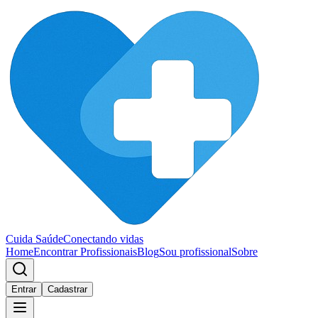
Cuida Saúde
Conectando vidas
Home
Encontrar Profissionais
Blog
Sou profissional
Sobre
Entrar
Cadastrar