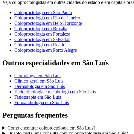
Veja
coloproctologistas
em outras cidades do estado e em capitais brasi
Coloproctologia
em
São Paulo
Coloproctologia
em
Rio de Janeiro
Coloproctologia
em
Belo Horizonte
Coloproctologia
em
Brasília
Coloproctologia
em
Fortaleza
Coloproctologia
em
Salvador
Coloproctologia
em
Recife
Coloproctologia
em
Porto Alegre
Outras especialidades em
São Luís
Cardiologia
em
São Luís
Clínico geral
em
São Luís
Dermatologia
em
São Luís
Endocrinologia e metabologia
em
São Luís
Fisioterapia
em
São Luís
Fonoaudiologia
em
São Luís
Perguntas frequentes
Como encontrar
coloproctologia
em
São Luís
?
Quanto custa uma consulta com
coloproctologista
em
São Luís
?