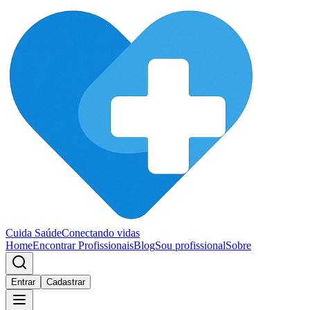
Cuida Saúde
Conectando vidas
Home
Encontrar Profissionais
Blog
Sou profissional
Sobre
Entrar
Cadastrar