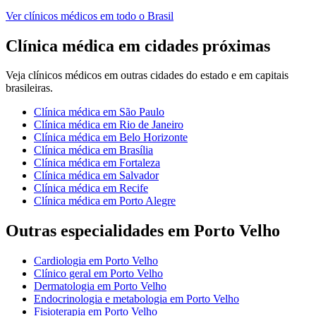
Ver
clínicos médicos
em todo o Brasil
Clínica médica
em cidades próximas
Veja
clínicos médicos
em outras cidades do estado e em capitais
brasileiras.
Clínica médica
em
São Paulo
Clínica médica
em
Rio de Janeiro
Clínica médica
em
Belo Horizonte
Clínica médica
em
Brasília
Clínica médica
em
Fortaleza
Clínica médica
em
Salvador
Clínica médica
em
Recife
Clínica médica
em
Porto Alegre
Outras especialidades em
Porto Velho
Cardiologia
em
Porto Velho
Clínico geral
em
Porto Velho
Dermatologia
em
Porto Velho
Endocrinologia e metabologia
em
Porto Velho
Fisioterapia
em
Porto Velho