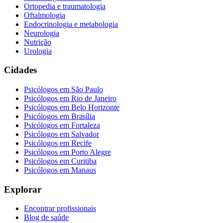
Ortopedia e traumatologia
Oftalmologia
Endocrinologia e metabologia
Neurologia
Nutrição
Urologia
Cidades
Psicólogos em
São Paulo
Psicólogos em
Rio de Janeiro
Psicólogos em
Belo Horizonte
Psicólogos em
Brasília
Psicólogos em
Fortaleza
Psicólogos em
Salvador
Psicólogos em
Recife
Psicólogos em
Porto Alegre
Psicólogos em
Curitiba
Psicólogos em
Manaus
Explorar
Encontrar profissionais
Blog de saúde