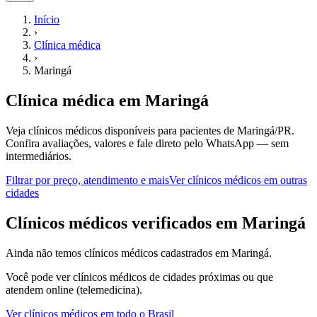
Início
›
Clínica médica
›
Maringá
Clínica médica
em
Maringá
Veja clínicos médicos disponíveis para pacientes de Maringá/PR.
Confira avaliações, valores e fale direto pelo WhatsApp — sem
intermediários.
Filtrar por preço, atendimento e mais
Ver
clínicos médicos
em outras
cidades
C
línicos médicos
verificados em
Maringá
Ainda não temos
clínicos médicos
cadastrados em
Maringá
.
Você pode ver
clínicos médicos
de cidades próximas ou que
atendem online (telemedicina).
Ver
clínicos médicos
em todo o Brasil