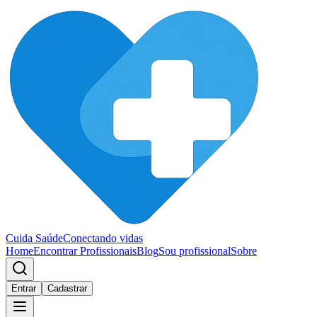
Cuida Saúde
Conectando vidas
Home
Encontrar Profissionais
Blog
Sou profissional
Sobre
Entrar
Cadastrar