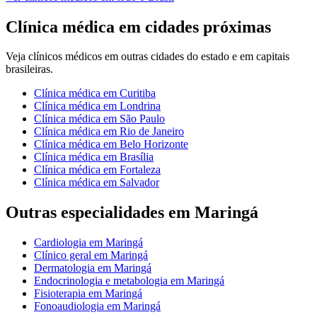
Clínica médica
em cidades próximas
Veja
clínicos médicos
em outras cidades do estado e em capitais
brasileiras.
Clínica médica
em
Curitiba
Clínica médica
em
Londrina
Clínica médica
em
São Paulo
Clínica médica
em
Rio de Janeiro
Clínica médica
em
Belo Horizonte
Clínica médica
em
Brasília
Clínica médica
em
Fortaleza
Clínica médica
em
Salvador
Outras especialidades em
Maringá
Cardiologia
em
Maringá
Clínico geral
em
Maringá
Dermatologia
em
Maringá
Endocrinologia e metabologia
em
Maringá
Fisioterapia
em
Maringá
Fonoaudiologia
em
Maringá