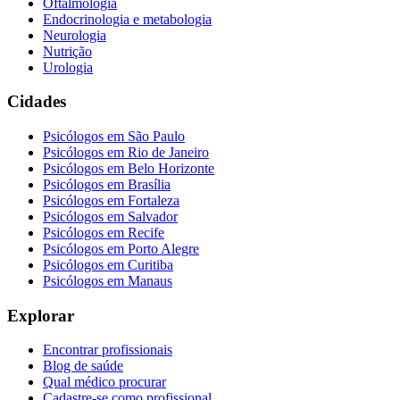
Oftalmologia
Endocrinologia e metabologia
Neurologia
Nutrição
Urologia
Cidades
Psicólogos em
São Paulo
Psicólogos em
Rio de Janeiro
Psicólogos em
Belo Horizonte
Psicólogos em
Brasília
Psicólogos em
Fortaleza
Psicólogos em
Salvador
Psicólogos em
Recife
Psicólogos em
Porto Alegre
Psicólogos em
Curitiba
Psicólogos em
Manaus
Explorar
Encontrar profissionais
Blog de saúde
Qual médico procurar
Cadastre-se como profissional