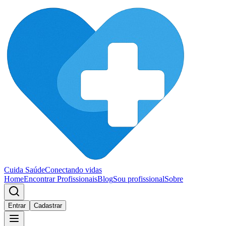
Cuida Saúde
Conectando vidas
Home
Encontrar Profissionais
Blog
Sou profissional
Sobre
Entrar
Cadastrar