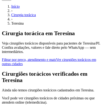
Início
›
Cirurgia torácica
›
Teresina
Cirurgia torácica
em
Teresina
Veja cirurgiões torácicos disponíveis para pacientes de Teresina/PI.
Confira avaliações, valores e fale direto pelo WhatsApp — sem
intermediários.
Filtrar por preço, atendimento e mais
Ver
cirurgiões torácicos
em
outras cidades
C
irurgiões torácicos
verificados em
Teresina
Ainda não temos
cirurgiões torácicos
cadastrados em
Teresina
.
Você pode ver
cirurgiões torácicos
de cidades próximas ou que
atendem online (telemedicina).