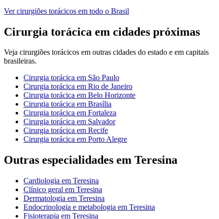
Ver
cirurgiões torácicos
em todo o Brasil
Cirurgia torácica
em cidades próximas
Veja
cirurgiões torácicos
em outras cidades do estado e em capitais
brasileiras.
Cirurgia torácica
em
São Paulo
Cirurgia torácica
em
Rio de Janeiro
Cirurgia torácica
em
Belo Horizonte
Cirurgia torácica
em
Brasília
Cirurgia torácica
em
Fortaleza
Cirurgia torácica
em
Salvador
Cirurgia torácica
em
Recife
Cirurgia torácica
em
Porto Alegre
Outras especialidades em
Teresina
Cardiologia
em
Teresina
Clínico geral
em
Teresina
Dermatologia
em
Teresina
Endocrinologia e metabologia
em
Teresina
Fisioterapia
em
Teresina