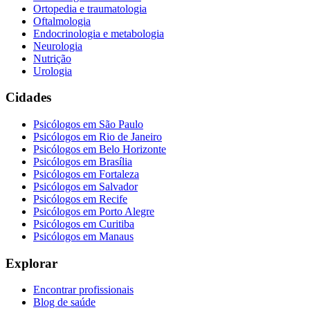
Ortopedia e traumatologia
Oftalmologia
Endocrinologia e metabologia
Neurologia
Nutrição
Urologia
Cidades
Psicólogos em
São Paulo
Psicólogos em
Rio de Janeiro
Psicólogos em
Belo Horizonte
Psicólogos em
Brasília
Psicólogos em
Fortaleza
Psicólogos em
Salvador
Psicólogos em
Recife
Psicólogos em
Porto Alegre
Psicólogos em
Curitiba
Psicólogos em
Manaus
Explorar
Encontrar profissionais
Blog de saúde