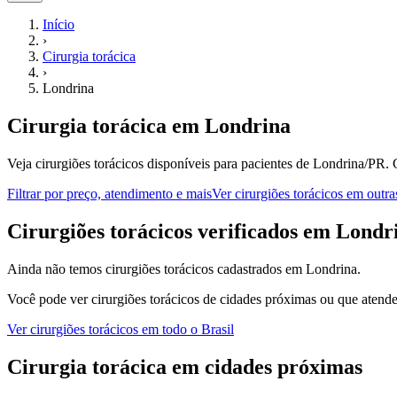
Início
›
Cirurgia torácica
›
Londrina
Cirurgia torácica
em
Londrina
Veja cirurgiões torácicos disponíveis para pacientes de Londrina/PR.
Filtrar por preço, atendimento e mais
Ver
cirurgiões torácicos
em outra
C
irurgiões torácicos
verificados em
Londr
Ainda não temos
cirurgiões torácicos
cadastrados em
Londrina
.
Você pode ver
cirurgiões torácicos
de cidades próximas ou que atende
Ver
cirurgiões torácicos
em todo o Brasil
Cirurgia torácica
em cidades próximas