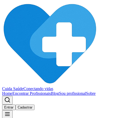
Cuida Saúde
Conectando vidas
Home
Encontrar Profissionais
Blog
Sou profissional
Sobre
Entrar
Cadastrar