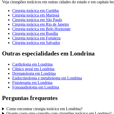
Veja
cirurgiões torácicos
em outras cidades do estado e em capitais bra
Cirurgia torácica
em
Curitiba
Cirurgia torácica
em
Maringá
Cirurgia torácica
em
São Paulo
Cirurgia torácica
em
Rio de Janeiro
Cirurgia torácica
em
Belo Horizonte
Cirurgia torácica
em
Brasília
Cirurgia torácica
em
Fortaleza
Cirurgia torácica
em
Salvador
Outras especialidades em
Londrina
Cardiologia
em
Londrina
Clínico geral
em
Londrina
Dermatologia
em
Londrina
Endocrinologia e metabologia
em
Londrina
Fisioterapia
em
Londrina
Fonoaudiologia
em
Londrina
Perguntas frequentes
Como encontrar
cirurgia torácica
em
Londrina
?
Quanto custa uma consulta com
cirurgiões torácico
em
Londrina
?