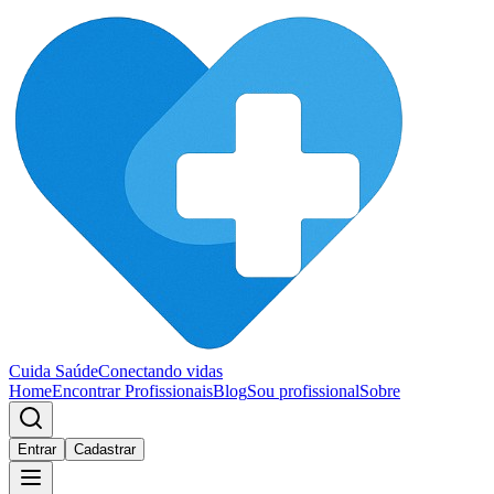
Cuida Saúde
Conectando vidas
Home
Encontrar Profissionais
Blog
Sou profissional
Sobre
Entrar
Cadastrar