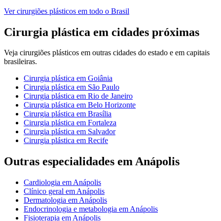
Ver
cirurgiões plásticos
em todo o Brasil
Cirurgia plástica
em cidades próximas
Veja
cirurgiões plásticos
em outras cidades do estado e em capitais
brasileiras.
Cirurgia plástica
em
Goiânia
Cirurgia plástica
em
São Paulo
Cirurgia plástica
em
Rio de Janeiro
Cirurgia plástica
em
Belo Horizonte
Cirurgia plástica
em
Brasília
Cirurgia plástica
em
Fortaleza
Cirurgia plástica
em
Salvador
Cirurgia plástica
em
Recife
Outras especialidades em
Anápolis
Cardiologia
em
Anápolis
Clínico geral
em
Anápolis
Dermatologia
em
Anápolis
Endocrinologia e metabologia
em
Anápolis
Fisioterapia
em
Anápolis