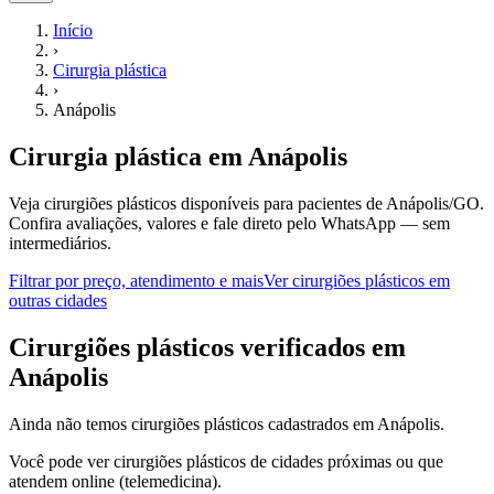
Início
›
Cirurgia plástica
›
Anápolis
Cirurgia plástica
em
Anápolis
Veja cirurgiões plásticos disponíveis para pacientes de Anápolis/GO.
Confira avaliações, valores e fale direto pelo WhatsApp — sem
intermediários.
Filtrar por preço, atendimento e mais
Ver
cirurgiões plásticos
em
outras cidades
C
irurgiões plásticos
verificados em
Anápolis
Ainda não temos
cirurgiões plásticos
cadastrados em
Anápolis
.
Você pode ver
cirurgiões plásticos
de cidades próximas ou que
atendem online (telemedicina).