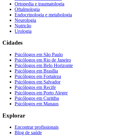
Ortopedia e traumatologia
Oftalmologia
Endocrinologia e metabologia
Neurologia
Nutrição
Urologia
Cidades
Psicólogos em
São Paulo
Psicólogos em
Rio de Janeiro
Psicólogos em
Belo Horizonte
Psicólogos em
Brasília
Psicólogos em
Fortaleza
Psicólogos em
Salvador
Psicólogos em
Recife
Psicólogos em
Porto Alegre
Psicólogos em
Curitiba
Psicólogos em
Manaus
Explorar
Encontrar profissionais
Blog de saúde