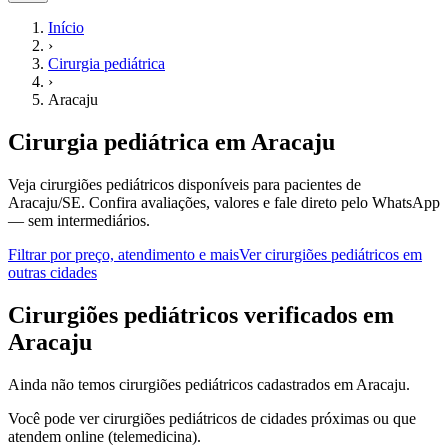
Início
›
Cirurgia pediátrica
›
Aracaju
Cirurgia pediátrica
em
Aracaju
Veja cirurgiões pediátricos disponíveis para pacientes de
Aracaju/SE.
Confira avaliações, valores e fale direto pelo WhatsApp
— sem intermediários.
Filtrar por preço, atendimento e mais
Ver
cirurgiões pediátricos
em
outras cidades
C
irurgiões pediátricos
verificados em
Aracaju
Ainda não temos
cirurgiões pediátricos
cadastrados em
Aracaju
.
Você pode ver
cirurgiões pediátricos
de cidades próximas ou que
atendem online (telemedicina).