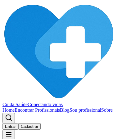
Cuida Saúde
Conectando vidas
Home
Encontrar Profissionais
Blog
Sou profissional
Sobre
Entrar
Cadastrar