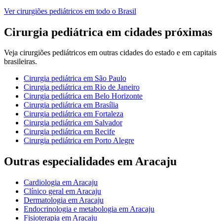
Ver
cirurgiões pediátricos
em todo o Brasil
Cirurgia pediátrica
em cidades próximas
Veja
cirurgiões pediátricos
em outras cidades do estado e em capitais
brasileiras.
Cirurgia pediátrica
em
São Paulo
Cirurgia pediátrica
em
Rio de Janeiro
Cirurgia pediátrica
em
Belo Horizonte
Cirurgia pediátrica
em
Brasília
Cirurgia pediátrica
em
Fortaleza
Cirurgia pediátrica
em
Salvador
Cirurgia pediátrica
em
Recife
Cirurgia pediátrica
em
Porto Alegre
Outras especialidades em
Aracaju
Cardiologia
em
Aracaju
Clínico geral
em
Aracaju
Dermatologia
em
Aracaju
Endocrinologia e metabologia
em
Aracaju
Fisioterapia
em
Aracaju