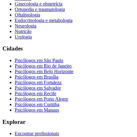
Ginecologia e obstetrícia
Ortopedia e traumatologia
Oftalmologia
Endocrinologia e metabologia
Neurologia
Nutrição
Urologia
Cidades
Psicólogos em
São Paulo
Psicólogos em
Rio de Janeiro
Psicólogos em
Belo Horizonte
Psicólogos em
Brasília
Psicólogos em
Fortaleza
Psicólogos em
Salvador
Psicólogos em
Recife
Psicólogos em
Porto Alegre
Psicólogos em
Curitiba
Psicólogos em
Manaus
Explorar
Encontrar profissionais