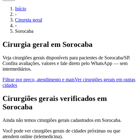
Início
›
Cirurgia geral
›
Sorocaba
Cirurgia geral
em
Sorocaba
Veja cirurgiões gerais disponíveis para pacientes de Sorocaba/SP.
Confira avaliações, valores e fale direto pelo WhatsApp — sem
intermediários.
Filtrar por preço, atendimento e mais
Ver
cirurgiões gerais
em outras
cidades
C
irurgiões gerais
verificados em
Sorocaba
Ainda não temos
cirurgiões gerais
cadastrados em
Sorocaba
.
Você pode ver
cirurgiões gerais
de cidades próximas ou que
atendem online (telemedicina).