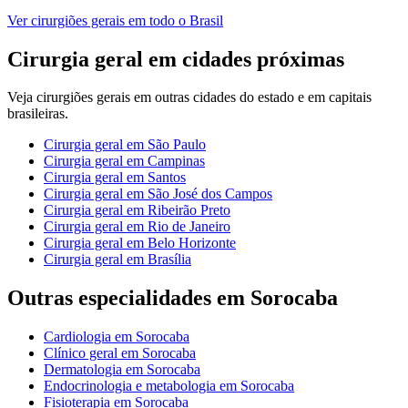
Ver
cirurgiões gerais
em todo o Brasil
Cirurgia geral
em cidades próximas
Veja
cirurgiões gerais
em outras cidades do estado e em capitais
brasileiras.
Cirurgia geral
em
São Paulo
Cirurgia geral
em
Campinas
Cirurgia geral
em
Santos
Cirurgia geral
em
São José dos Campos
Cirurgia geral
em
Ribeirão Preto
Cirurgia geral
em
Rio de Janeiro
Cirurgia geral
em
Belo Horizonte
Cirurgia geral
em
Brasília
Outras especialidades em
Sorocaba
Cardiologia
em
Sorocaba
Clínico geral
em
Sorocaba
Dermatologia
em
Sorocaba
Endocrinologia e metabologia
em
Sorocaba
Fisioterapia
em
Sorocaba