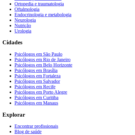
Ortopedia e traumatologia
Oftalmologia
Endocrinologia e metabologia
Neurologia
Nutrição
Urologia
Cidades
Psicólogos em
São Paulo
Psicólogos em
Rio de Janeiro
Psicólogos em
Belo Horizonte
Psicólogos em
Brasília
Psicólogos em
Fortaleza
Psicólogos em
Salvador
Psicólogos em
Recife
Psicólogos em
Porto Alegre
Psicólogos em
Curitiba
Psicólogos em
Manaus
Explorar
Encontrar profissionais
Blog de saúde