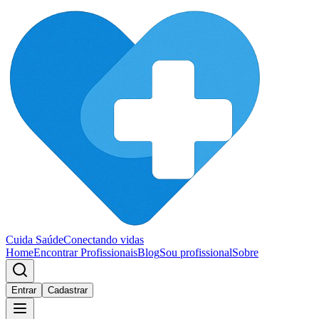
Cuida Saúde
Conectando vidas
Home
Encontrar Profissionais
Blog
Sou profissional
Sobre
Entrar
Cadastrar