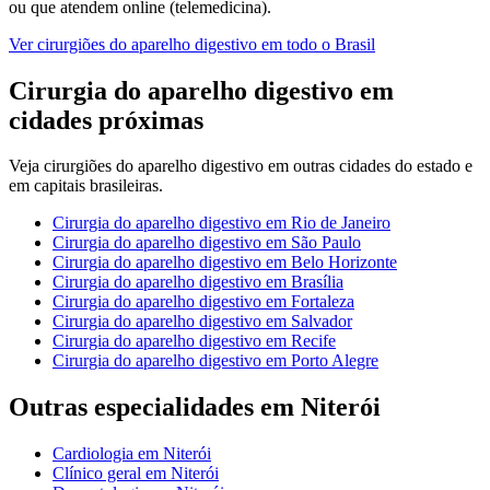
ou que atendem online (telemedicina).
Ver
cirurgiões do aparelho digestivo
em todo o Brasil
Cirurgia do aparelho digestivo
em
cidades próximas
Veja
cirurgiões do aparelho digestivo
em outras cidades do estado e
em capitais brasileiras.
Cirurgia do aparelho digestivo
em
Rio de Janeiro
Cirurgia do aparelho digestivo
em
São Paulo
Cirurgia do aparelho digestivo
em
Belo Horizonte
Cirurgia do aparelho digestivo
em
Brasília
Cirurgia do aparelho digestivo
em
Fortaleza
Cirurgia do aparelho digestivo
em
Salvador
Cirurgia do aparelho digestivo
em
Recife
Cirurgia do aparelho digestivo
em
Porto Alegre
Outras especialidades em
Niterói
Cardiologia
em
Niterói
Clínico geral
em
Niterói