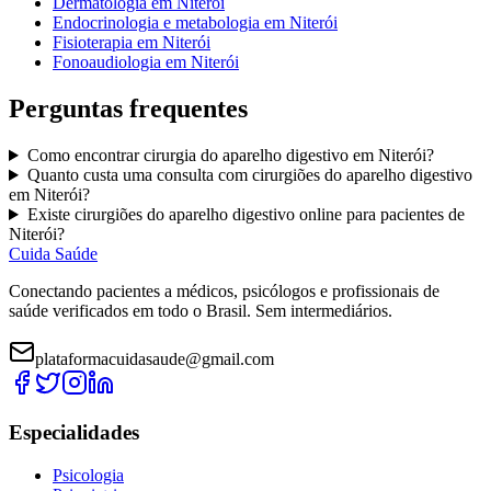
Dermatologia
em
Niterói
Endocrinologia e metabologia
em
Niterói
Fisioterapia
em
Niterói
Fonoaudiologia
em
Niterói
Perguntas frequentes
Como encontrar
cirurgia do aparelho digestivo
em
Niterói
?
Quanto custa uma consulta com
cirurgiões do aparelho digestivo
em
Niterói
?
Existe
cirurgiões do aparelho digestivo
online para pacientes de
Niterói
?
Cuida Saúde
Conectando pacientes a médicos, psicólogos e profissionais de
saúde verificados em todo o Brasil. Sem intermediários.
plataformacuidasaude@gmail.com
Especialidades
Psicologia