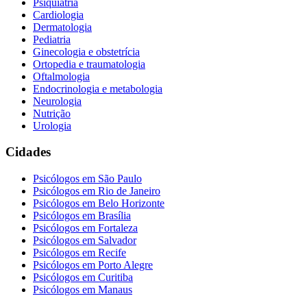
Psiquiatria
Cardiologia
Dermatologia
Pediatria
Ginecologia e obstetrícia
Ortopedia e traumatologia
Oftalmologia
Endocrinologia e metabologia
Neurologia
Nutrição
Urologia
Cidades
Psicólogos em
São Paulo
Psicólogos em
Rio de Janeiro
Psicólogos em
Belo Horizonte
Psicólogos em
Brasília
Psicólogos em
Fortaleza
Psicólogos em
Salvador
Psicólogos em
Recife
Psicólogos em
Porto Alegre
Psicólogos em
Curitiba
Psicólogos em
Manaus