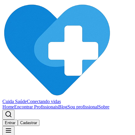
Cuida Saúde
Conectando vidas
Home
Encontrar Profissionais
Blog
Sou profissional
Sobre
Entrar
Cadastrar