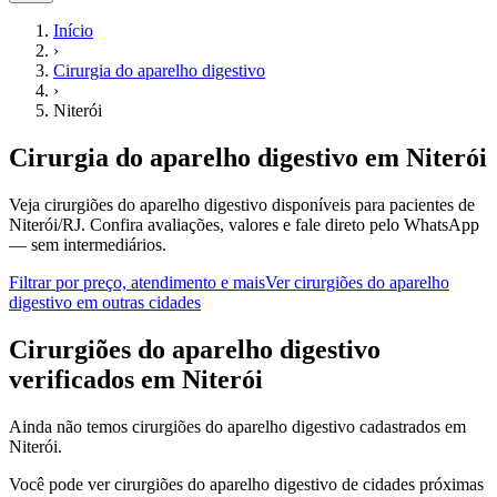
Início
›
Cirurgia do aparelho digestivo
›
Niterói
Cirurgia do aparelho digestivo
em
Niterói
Veja cirurgiões do aparelho digestivo disponíveis para pacientes de
Niterói/RJ.
Confira avaliações, valores e fale direto pelo WhatsApp
— sem intermediários.
Filtrar por preço, atendimento e mais
Ver
cirurgiões do aparelho
digestivo
em outras cidades
C
irurgiões do aparelho digestivo
verificados em
Niterói
Ainda não temos
cirurgiões do aparelho digestivo
cadastrados em
Niterói
.
Você pode ver
cirurgiões do aparelho digestivo
de cidades próximas