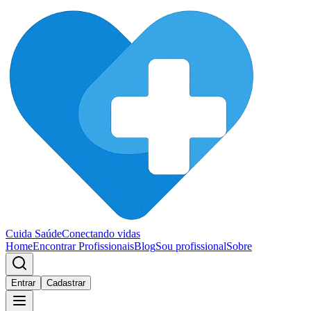
Cuida Saúde
Conectando vidas
Home
Encontrar Profissionais
Blog
Sou profissional
Sobre
Entrar
Cadastrar