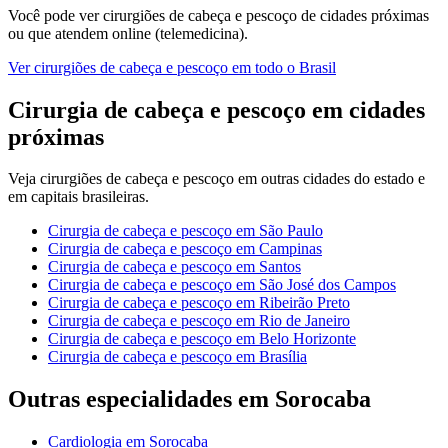
Você pode ver
cirurgiões de cabeça e pescoço
de cidades próximas
ou que atendem online (telemedicina).
Ver
cirurgiões de cabeça e pescoço
em todo o Brasil
Cirurgia de cabeça e pescoço
em cidades
próximas
Veja
cirurgiões de cabeça e pescoço
em outras cidades do estado e
em capitais brasileiras.
Cirurgia de cabeça e pescoço
em
São Paulo
Cirurgia de cabeça e pescoço
em
Campinas
Cirurgia de cabeça e pescoço
em
Santos
Cirurgia de cabeça e pescoço
em
São José dos Campos
Cirurgia de cabeça e pescoço
em
Ribeirão Preto
Cirurgia de cabeça e pescoço
em
Rio de Janeiro
Cirurgia de cabeça e pescoço
em
Belo Horizonte
Cirurgia de cabeça e pescoço
em
Brasília
Outras especialidades em
Sorocaba
Cardiologia
em
Sorocaba