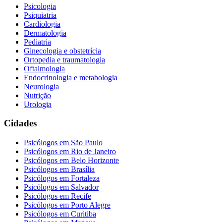
Psicologia
Psiquiatria
Cardiologia
Dermatologia
Pediatria
Ginecologia e obstetrícia
Ortopedia e traumatologia
Oftalmologia
Endocrinologia e metabologia
Neurologia
Nutrição
Urologia
Cidades
Psicólogos em
São Paulo
Psicólogos em
Rio de Janeiro
Psicólogos em
Belo Horizonte
Psicólogos em
Brasília
Psicólogos em
Fortaleza
Psicólogos em
Salvador
Psicólogos em
Recife
Psicólogos em
Porto Alegre
Psicólogos em
Curitiba