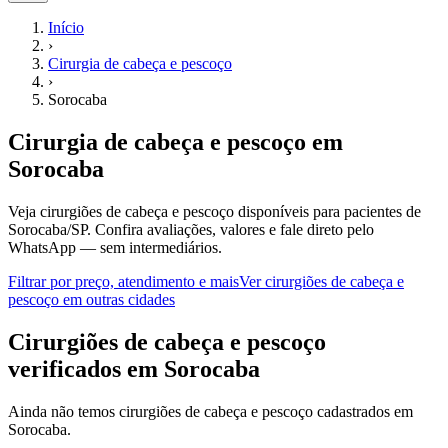
Início
›
Cirurgia de cabeça e pescoço
›
Sorocaba
Cirurgia de cabeça e pescoço
em
Sorocaba
Veja cirurgiões de cabeça e pescoço disponíveis para pacientes de
Sorocaba/SP.
Confira avaliações, valores e fale direto pelo
WhatsApp — sem intermediários.
Filtrar por preço, atendimento e mais
Ver
cirurgiões de cabeça e
pescoço
em outras cidades
C
irurgiões de cabeça e pescoço
verificados em
Sorocaba
Ainda não temos
cirurgiões de cabeça e pescoço
cadastrados em
Sorocaba
.