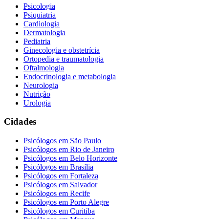
Psicologia
Psiquiatria
Cardiologia
Dermatologia
Pediatria
Ginecologia e obstetrícia
Ortopedia e traumatologia
Oftalmologia
Endocrinologia e metabologia
Neurologia
Nutrição
Urologia
Cidades
Psicólogos em
São Paulo
Psicólogos em
Rio de Janeiro
Psicólogos em
Belo Horizonte
Psicólogos em
Brasília
Psicólogos em
Fortaleza
Psicólogos em
Salvador
Psicólogos em
Recife
Psicólogos em
Porto Alegre
Psicólogos em
Curitiba