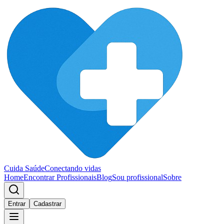
Cuida Saúde
Conectando vidas
Home
Encontrar Profissionais
Blog
Sou profissional
Sobre
Entrar
Cadastrar