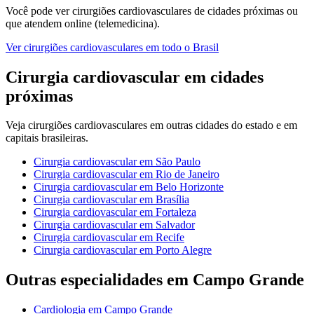
Você pode ver
cirurgiões cardiovasculares
de cidades próximas ou
que atendem online (telemedicina).
Ver
cirurgiões cardiovasculares
em todo o Brasil
Cirurgia cardiovascular
em cidades
próximas
Veja
cirurgiões cardiovasculares
em outras cidades do estado e em
capitais brasileiras.
Cirurgia cardiovascular
em
São Paulo
Cirurgia cardiovascular
em
Rio de Janeiro
Cirurgia cardiovascular
em
Belo Horizonte
Cirurgia cardiovascular
em
Brasília
Cirurgia cardiovascular
em
Fortaleza
Cirurgia cardiovascular
em
Salvador
Cirurgia cardiovascular
em
Recife
Cirurgia cardiovascular
em
Porto Alegre
Outras especialidades em
Campo Grande
Cardiologia
em
Campo Grande