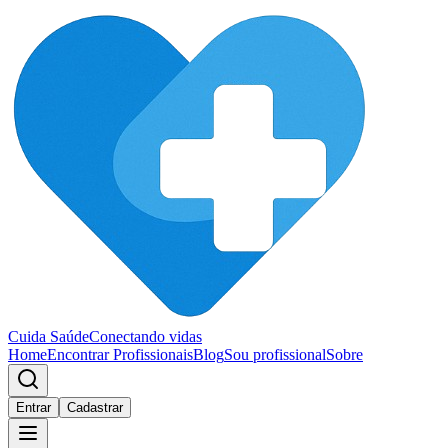
Cuida Saúde
Conectando vidas
Home
Encontrar Profissionais
Blog
Sou profissional
Sobre
Entrar
Cadastrar