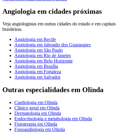
Angiologia
em cidades próximas
Veja
angiologistas
em outras cidades do estado e em capitais
brasileiras.
Angiologia
em
Recife
Angiologia
em
Jaboatão dos Guararapes
Angiologia
em
São Paulo
Angiologia
em
Rio de Janeiro
Angiologia
em
Belo Horizonte
Angiologia
em
Brasília
Angiologia
em
Fortaleza
Angiologia
em
Salvador
Outras especialidades em
Olinda
Cardiologia
em
Olinda
Clínico geral
em
Olinda
Dermatologia
em
Olinda
Endocrinologia e metabologia
em
Olinda
Fisioterapia
em
Olinda
Fonoaudiologia
em
Olinda