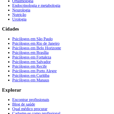
Oftalmologia
Endocrinologia e metabologia
Neurologia
Nutrição
Urologia
Cidades
Psicólogos em
São Paulo
Psicólogos em
Rio de Janeiro
Psicólogos em
Belo Horizonte
Psicólogos em
Brasília
Psicólogos em
Fortaleza
Psicólogos em
Salvador
Psicólogos em
Recife
Psicólogos em
Porto Alegre
Psicólogos em
Curitiba
Psicólogos em
Manaus
Explorar
Encontrar profissionais
Blog de saúde
Qual médico procurar
Cadastre-se como profissional