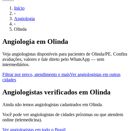
Início
›
Angiologia
›
Olinda
Angiologia
em
Olinda
Veja angiologistas disponíveis para pacientes de Olinda/PE.
Confira
avaliações, valores e fale direto pelo WhatsApp — sem
intermediários.
Filtrar por preço, atendimento e mais
Ver
angiologistas
em outras
cidades
A
ngiologistas
verificados em
Olinda
Ainda não temos
angiologistas
cadastrados em
Olinda
.
Você pode ver
angiologistas
de cidades próximas ou que atendem
online (telemedicina).
Ver
angiologistas
em todo o Brasil