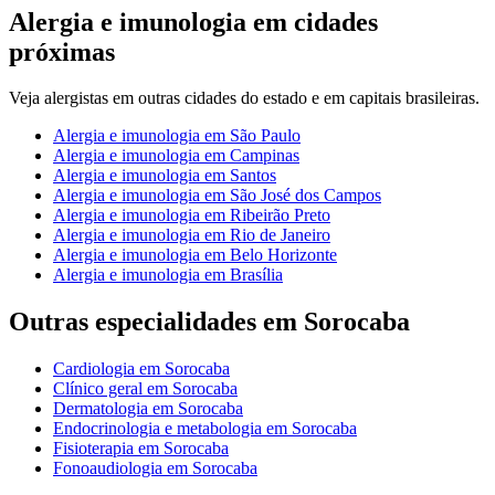
Alergia e imunologia
em cidades
próximas
Veja
alergistas
em outras cidades do estado e em capitais brasileiras.
Alergia e imunologia
em
São Paulo
Alergia e imunologia
em
Campinas
Alergia e imunologia
em
Santos
Alergia e imunologia
em
São José dos Campos
Alergia e imunologia
em
Ribeirão Preto
Alergia e imunologia
em
Rio de Janeiro
Alergia e imunologia
em
Belo Horizonte
Alergia e imunologia
em
Brasília
Outras especialidades em
Sorocaba
Cardiologia
em
Sorocaba
Clínico geral
em
Sorocaba
Dermatologia
em
Sorocaba
Endocrinologia e metabologia
em
Sorocaba
Fisioterapia
em
Sorocaba
Fonoaudiologia
em
Sorocaba