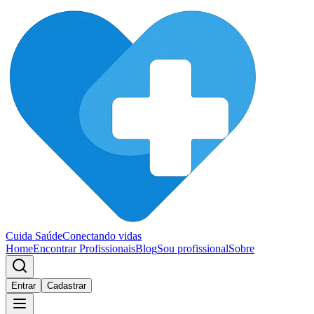
Cuida Saúde
Conectando vidas
Home
Encontrar Profissionais
Blog
Sou profissional
Sobre
Entrar
Cadastrar