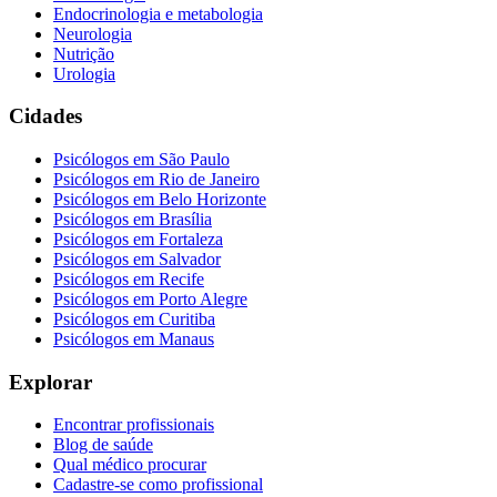
Endocrinologia e metabologia
Neurologia
Nutrição
Urologia
Cidades
Psicólogos em
São Paulo
Psicólogos em
Rio de Janeiro
Psicólogos em
Belo Horizonte
Psicólogos em
Brasília
Psicólogos em
Fortaleza
Psicólogos em
Salvador
Psicólogos em
Recife
Psicólogos em
Porto Alegre
Psicólogos em
Curitiba
Psicólogos em
Manaus
Explorar
Encontrar profissionais
Blog de saúde
Qual médico procurar
Cadastre-se como profissional