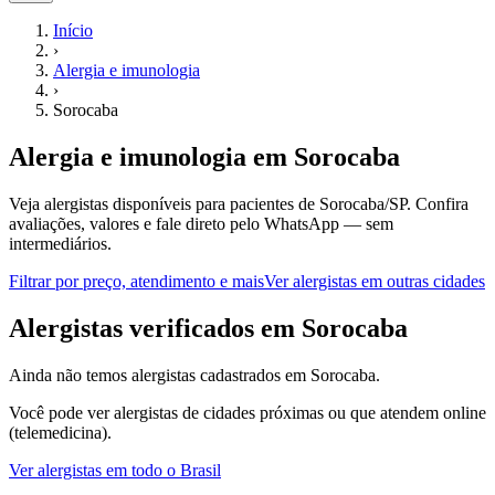
Início
›
Alergia e imunologia
›
Sorocaba
Alergia e imunologia
em
Sorocaba
Veja alergistas disponíveis para pacientes de Sorocaba/SP.
Confira
avaliações, valores e fale direto pelo WhatsApp — sem
intermediários.
Filtrar por preço, atendimento e mais
Ver
alergistas
em outras cidades
A
lergistas
verificados em
Sorocaba
Ainda não temos
alergistas
cadastrados em
Sorocaba
.
Você pode ver
alergistas
de cidades próximas ou que atendem online
(telemedicina).
Ver
alergistas
em todo o Brasil