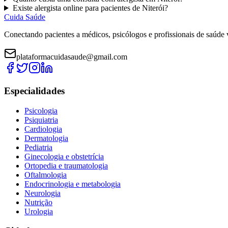
Existe
alergista
online para pacientes de
Niterói
?
Cuida Saúde
Conectando pacientes a médicos, psicólogos e profissionais de saúde 
plataformacuidasaude@gmail.com
Especialidades
Psicologia
Psiquiatria
Cardiologia
Dermatologia
Pediatria
Ginecologia e obstetrícia
Ortopedia e traumatologia
Oftalmologia
Endocrinologia e metabologia
Neurologia
Nutrição
Urologia