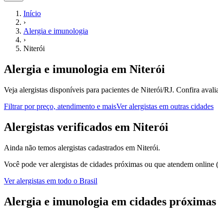
Início
›
Alergia e imunologia
›
Niterói
Alergia e imunologia
em
Niterói
Veja alergistas disponíveis para pacientes de Niterói/RJ.
Confira avali
Filtrar por preço, atendimento e mais
Ver
alergistas
em outras cidades
A
lergistas
verificados em
Niterói
Ainda não temos
alergistas
cadastrados em
Niterói
.
Você pode ver
alergistas
de cidades próximas ou que atendem online (
Ver
alergistas
em todo o Brasil
Alergia e imunologia
em cidades próximas