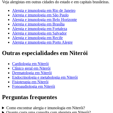
Veja
alergistas
em outras cidades do estado e em capitais brasileiras.
Alergia e imunologia
em
Rio de Janeiro
Alergia e imunologia
em
São Paulo
Alergia e imunologia
em
Belo Horizonte
Alergia e imunologia
em
Brasília
Alergia e imunologia
em
Fortaleza
Alergia e imunologia
em
Salvador
Alergia e imunologia
em
Recife
Alergia e imunologia
em
Porto Alegre
Outras especialidades em
Niterói
Cardiologia
em
Niterói
Clínico geral
em
Niterói
Dermatologia
em
Niterói
Endocrinologia e metabologia
em
Niterói
Fisioterapia
em
Niterói
Fonoaudiologia
em
Niterói
Perguntas frequentes
Como encontrar
alergia e imunologia
em
Niterói
?
Quanto custa uma consulta com
alergista
em
Niterói
?