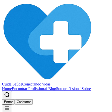
Cuida Saúde
Conectando vidas
Home
Encontrar Profissionais
Blog
Sou profissional
Sobre
Entrar
Cadastrar