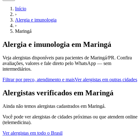
Início
›
Alergia e imunologia
›
Maringá
Alergia e imunologia
em
Maringá
Veja alergistas disponíveis para pacientes de Maringá/PR.
Confira
avaliações, valores e fale direto pelo WhatsApp — sem
intermediários.
Filtrar por preço, atendimento e mais
Ver
alergistas
em outras cidades
A
lergistas
verificados em
Maringá
Ainda não temos
alergistas
cadastrados em
Maringá
.
Você pode ver
alergistas
de cidades próximas ou que atendem online
(telemedicina).
Ver
alergistas
em todo o Brasil