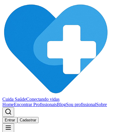
Cuida Saúde
Conectando vidas
Home
Encontrar Profissionais
Blog
Sou profissional
Sobre
Entrar
Cadastrar