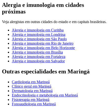
Alergia e imunologia
em cidades
próximas
Veja
alergistas
em outras cidades do estado e em capitais brasileiras.
Alergia e imunologia
em
Curitiba
Alergia e imunologia
em
Londrina
Alergia e imunologia
em
São Paulo
Alergia e imunologia
em
Rio de Janeiro
Alergia e imunologia
em
Belo Horizonte
Alergia e imunologia
em
Brasília
Alergia e imunologia
em
Fortaleza
Alergia e imunologia
em
Salvador
Outras especialidades em
Maringá
Cardiologia
em
Maringá
Clínico geral
em
Maringá
Dermatologia
em
Maringá
Endocrinologia e metabologia
em
Maringá
Fisioterapia
em
Maringá
Fonoaudiologia
em
Maringá