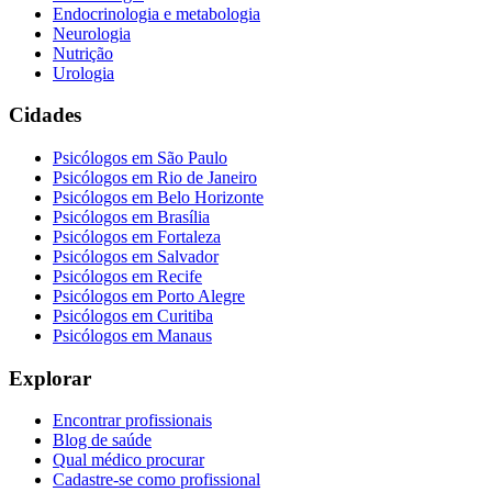
Endocrinologia e metabologia
Neurologia
Nutrição
Urologia
Cidades
Psicólogos em
São Paulo
Psicólogos em
Rio de Janeiro
Psicólogos em
Belo Horizonte
Psicólogos em
Brasília
Psicólogos em
Fortaleza
Psicólogos em
Salvador
Psicólogos em
Recife
Psicólogos em
Porto Alegre
Psicólogos em
Curitiba
Psicólogos em
Manaus
Explorar
Encontrar profissionais
Blog de saúde
Qual médico procurar
Cadastre-se como profissional