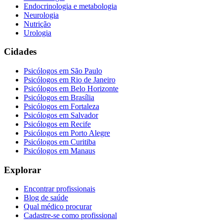
Endocrinologia e metabologia
Neurologia
Nutrição
Urologia
Cidades
Psicólogos em
São Paulo
Psicólogos em
Rio de Janeiro
Psicólogos em
Belo Horizonte
Psicólogos em
Brasília
Psicólogos em
Fortaleza
Psicólogos em
Salvador
Psicólogos em
Recife
Psicólogos em
Porto Alegre
Psicólogos em
Curitiba
Psicólogos em
Manaus
Explorar
Encontrar profissionais
Blog de saúde
Qual médico procurar
Cadastre-se como profissional