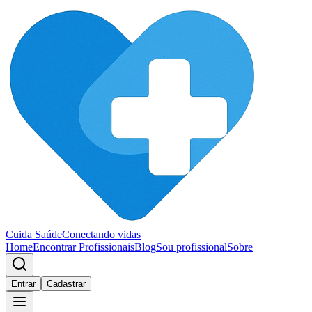
Cuida Saúde
Conectando vidas
Home
Encontrar Profissionais
Blog
Sou profissional
Sobre
Entrar
Cadastrar