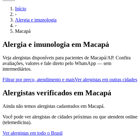
Início
›
Alergia e imunologia
›
Macapá
Alergia e imunologia
em
Macapá
Veja alergistas disponíveis para pacientes de Macapá/AP.
Confira
avaliações, valores e fale direto pelo WhatsApp — sem
intermediários.
Filtrar por preço, atendimento e mais
Ver
alergistas
em outras cidades
A
lergistas
verificados em
Macapá
Ainda não temos
alergistas
cadastrados em
Macapá
.
Você pode ver
alergistas
de cidades próximas ou que atendem online
(telemedicina).
Ver
alergistas
em todo o Brasil