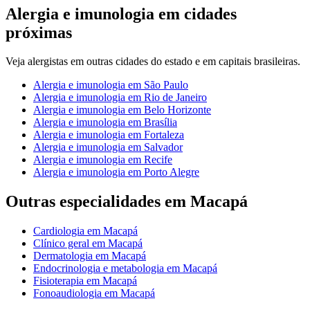
Alergia e imunologia
em cidades
próximas
Veja
alergistas
em outras cidades do estado e em capitais brasileiras.
Alergia e imunologia
em
São Paulo
Alergia e imunologia
em
Rio de Janeiro
Alergia e imunologia
em
Belo Horizonte
Alergia e imunologia
em
Brasília
Alergia e imunologia
em
Fortaleza
Alergia e imunologia
em
Salvador
Alergia e imunologia
em
Recife
Alergia e imunologia
em
Porto Alegre
Outras especialidades em
Macapá
Cardiologia
em
Macapá
Clínico geral
em
Macapá
Dermatologia
em
Macapá
Endocrinologia e metabologia
em
Macapá
Fisioterapia
em
Macapá
Fonoaudiologia
em
Macapá