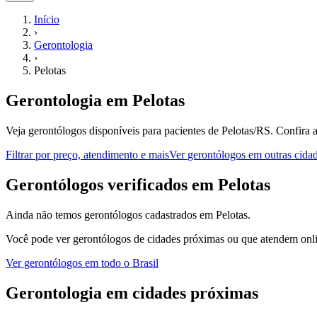
Início
›
Gerontologia
›
Pelotas
Gerontologia
em
Pelotas
Veja gerontólogos disponíveis para pacientes de Pelotas/RS.
Confira 
Filtrar por preço, atendimento e mais
Ver
gerontólogos
em outras cida
G
erontólogos
verificados em
Pelotas
Ainda não temos
gerontólogos
cadastrados em
Pelotas
.
Você pode ver
gerontólogos
de cidades próximas ou que atendem onli
Ver
gerontólogos
em todo o Brasil
Gerontologia
em cidades próximas