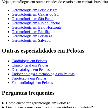
Veja
gerontólogos
em outras cidades do estado e em capitais brasileira
Gerontologia
em
Porto Alegre
Gerontologia
em
Caxias do Sul
Gerontologia
em
São Paulo
Gerontologia
em
Rio de Janeiro
Gerontologia
em
Belo Horizonte
Gerontologia
em
Brasília
Gerontologia
em
Fortaleza
Gerontologia
em
Salvador
Outras especialidades em
Pelotas
Cardiologia
em
Pelotas
Clínico geral
em
Pelotas
Dermatologia
em
Pelotas
Endocrinologia e metabologia
em
Pelotas
Fisioterapia
em
Pelotas
Fonoaudiologia
em
Pelotas
Perguntas frequentes
Como encontrar
gerontologia
em
Pelotas
?
Quanto custa uma consulta com
gerontólogo
em
Pelotas
?