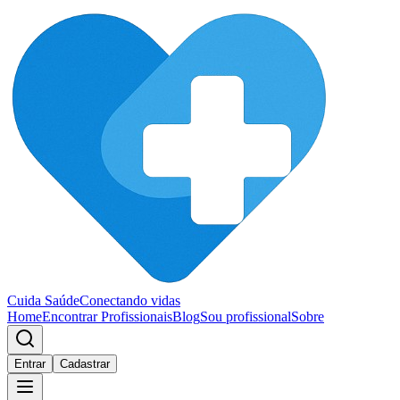
Cuida Saúde
Conectando vidas
Home
Encontrar Profissionais
Blog
Sou profissional
Sobre
Entrar
Cadastrar