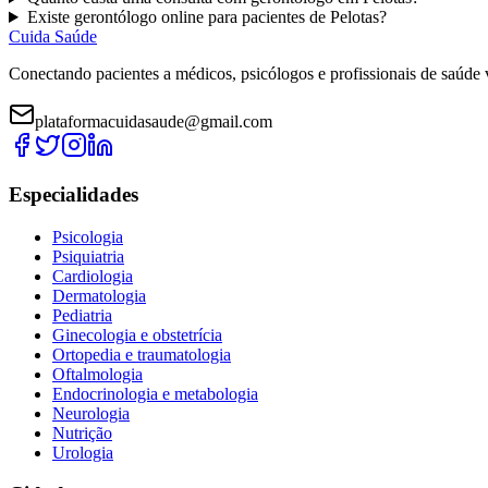
Existe
gerontólogo
online para pacientes de
Pelotas
?
Cuida Saúde
Conectando pacientes a médicos, psicólogos e profissionais de saúde 
plataformacuidasaude@gmail.com
Especialidades
Psicologia
Psiquiatria
Cardiologia
Dermatologia
Pediatria
Ginecologia e obstetrícia
Ortopedia e traumatologia
Oftalmologia
Endocrinologia e metabologia
Neurologia
Nutrição
Urologia