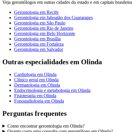
Veja
gerontólogos
em outras cidades do estado e em capitais brasileira
Gerontologia
em
Recife
Gerontologia
em
Jaboatão dos Guararapes
Gerontologia
em
São Paulo
Gerontologia
em
Rio de Janeiro
Gerontologia
em
Belo Horizonte
Gerontologia
em
Brasília
Gerontologia
em
Fortaleza
Gerontologia
em
Salvador
Outras especialidades em
Olinda
Cardiologia
em
Olinda
Clínico geral
em
Olinda
Dermatologia
em
Olinda
Endocrinologia e metabologia
em
Olinda
Fisioterapia
em
Olinda
Fonoaudiologia
em
Olinda
Perguntas frequentes
Como encontrar
gerontologia
em
Olinda
?
Quanto custa uma consulta com
gerontólogo
em
Olinda
?