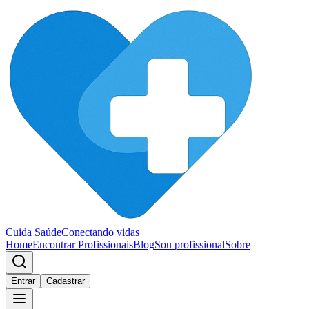
Cuida Saúde
Conectando vidas
Home
Encontrar Profissionais
Blog
Sou profissional
Sobre
Entrar
Cadastrar