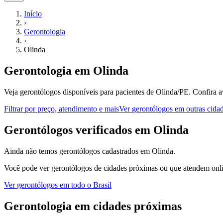
Início
›
Gerontologia
›
Olinda
Gerontologia
em
Olinda
Veja gerontólogos disponíveis para pacientes de Olinda/PE.
Confira a
Filtrar por preço, atendimento e mais
Ver
gerontólogos
em outras cida
G
erontólogos
verificados em
Olinda
Ainda não temos
gerontólogos
cadastrados em
Olinda
.
Você pode ver
gerontólogos
de cidades próximas ou que atendem onli
Ver
gerontólogos
em todo o Brasil
Gerontologia
em cidades próximas