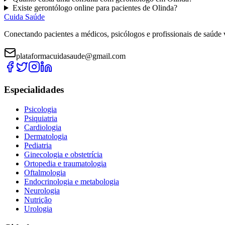
Existe
gerontólogo
online para pacientes de
Olinda
?
Cuida Saúde
Conectando pacientes a médicos, psicólogos e profissionais de saúde 
plataformacuidasaude@gmail.com
Especialidades
Psicologia
Psiquiatria
Cardiologia
Dermatologia
Pediatria
Ginecologia e obstetrícia
Ortopedia e traumatologia
Oftalmologia
Endocrinologia e metabologia
Neurologia
Nutrição
Urologia