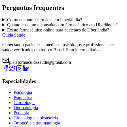
Perguntas frequentes
Como encontrar
farmácia
em
Uberlândia
?
Quanto custa uma consulta com
farmacêutico
em
Uberlândia
?
Existe
farmacêutico
online para pacientes de
Uberlândia
?
Cuida Saúde
Conectando pacientes a médicos, psicólogos e profissionais de
saúde verificados em todo o Brasil. Sem intermediários.
plataformacuidasaude@gmail.com
Especialidades
Psicologia
Psiquiatria
Cardiologia
Dermatologia
Pediatria
Ginecologia e obstetrícia
Ortopedia e traumatologia