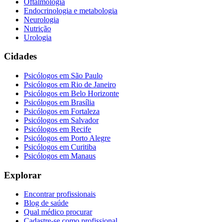
Oftalmologia
Endocrinologia e metabologia
Neurologia
Nutrição
Urologia
Cidades
Psicólogos em
São Paulo
Psicólogos em
Rio de Janeiro
Psicólogos em
Belo Horizonte
Psicólogos em
Brasília
Psicólogos em
Fortaleza
Psicólogos em
Salvador
Psicólogos em
Recife
Psicólogos em
Porto Alegre
Psicólogos em
Curitiba
Psicólogos em
Manaus
Explorar
Encontrar profissionais
Blog de saúde
Qual médico procurar
Cadastre-se como profissional