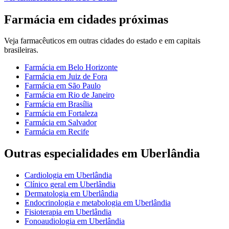
Farmácia
em cidades próximas
Veja
farmacêuticos
em outras cidades do estado e em capitais
brasileiras.
Farmácia
em
Belo Horizonte
Farmácia
em
Juiz de Fora
Farmácia
em
São Paulo
Farmácia
em
Rio de Janeiro
Farmácia
em
Brasília
Farmácia
em
Fortaleza
Farmácia
em
Salvador
Farmácia
em
Recife
Outras especialidades em
Uberlândia
Cardiologia
em
Uberlândia
Clínico geral
em
Uberlândia
Dermatologia
em
Uberlândia
Endocrinologia e metabologia
em
Uberlândia
Fisioterapia
em
Uberlândia
Fonoaudiologia
em
Uberlândia