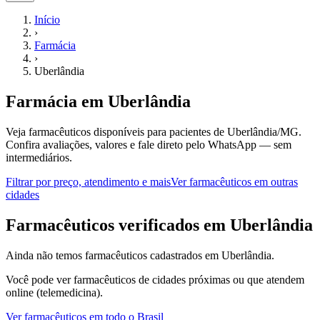
Início
›
Farmácia
›
Uberlândia
Farmácia
em
Uberlândia
Veja farmacêuticos disponíveis para pacientes de Uberlândia/MG.
Confira avaliações, valores e fale direto pelo WhatsApp — sem
intermediários.
Filtrar por preço, atendimento e mais
Ver
farmacêuticos
em outras
cidades
F
armacêuticos
verificados em
Uberlândia
Ainda não temos
farmacêuticos
cadastrados em
Uberlândia
.
Você pode ver
farmacêuticos
de cidades próximas ou que atendem
online (telemedicina).
Ver
farmacêuticos
em todo o Brasil