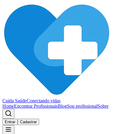
Cuida Saúde
Conectando vidas
Home
Encontrar Profissionais
Blog
Sou profissional
Sobre
Entrar
Cadastrar