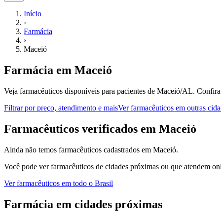
Início
›
Farmácia
›
Maceió
Farmácia
em
Maceió
Veja farmacêuticos disponíveis para pacientes de Maceió/AL.
Confira
Filtrar por preço, atendimento e mais
Ver
farmacêuticos
em outras cida
F
armacêuticos
verificados em
Maceió
Ainda não temos
farmacêuticos
cadastrados em
Maceió
.
Você pode ver
farmacêuticos
de cidades próximas ou que atendem onli
Ver
farmacêuticos
em todo o Brasil
Farmácia
em cidades próximas