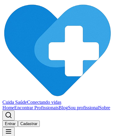
Cuida Saúde
Conectando vidas
Home
Encontrar Profissionais
Blog
Sou profissional
Sobre
Entrar
Cadastrar