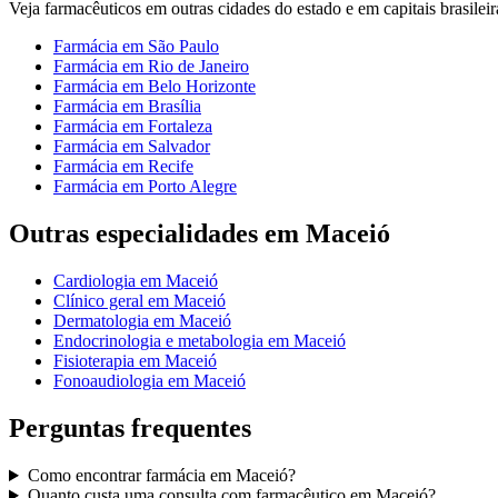
Veja
farmacêuticos
em outras cidades do estado e em capitais brasileir
Farmácia
em
São Paulo
Farmácia
em
Rio de Janeiro
Farmácia
em
Belo Horizonte
Farmácia
em
Brasília
Farmácia
em
Fortaleza
Farmácia
em
Salvador
Farmácia
em
Recife
Farmácia
em
Porto Alegre
Outras especialidades em
Maceió
Cardiologia
em
Maceió
Clínico geral
em
Maceió
Dermatologia
em
Maceió
Endocrinologia e metabologia
em
Maceió
Fisioterapia
em
Maceió
Fonoaudiologia
em
Maceió
Perguntas frequentes
Como encontrar
farmácia
em
Maceió
?
Quanto custa uma consulta com
farmacêutico
em
Maceió
?