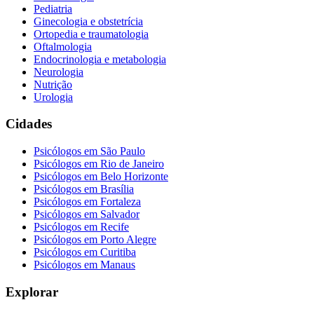
Pediatria
Ginecologia e obstetrícia
Ortopedia e traumatologia
Oftalmologia
Endocrinologia e metabologia
Neurologia
Nutrição
Urologia
Cidades
Psicólogos em
São Paulo
Psicólogos em
Rio de Janeiro
Psicólogos em
Belo Horizonte
Psicólogos em
Brasília
Psicólogos em
Fortaleza
Psicólogos em
Salvador
Psicólogos em
Recife
Psicólogos em
Porto Alegre
Psicólogos em
Curitiba
Psicólogos em
Manaus
Explorar