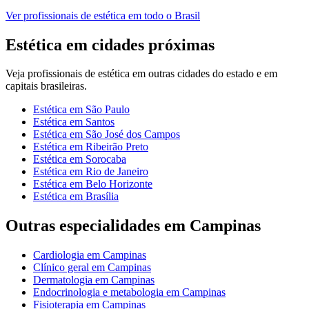
Ver
profissionais de estética
em todo o Brasil
Estética
em cidades próximas
Veja
profissionais de estética
em outras cidades do estado e em
capitais brasileiras.
Estética
em
São Paulo
Estética
em
Santos
Estética
em
São José dos Campos
Estética
em
Ribeirão Preto
Estética
em
Sorocaba
Estética
em
Rio de Janeiro
Estética
em
Belo Horizonte
Estética
em
Brasília
Outras especialidades em
Campinas
Cardiologia
em
Campinas
Clínico geral
em
Campinas
Dermatologia
em
Campinas
Endocrinologia e metabologia
em
Campinas
Fisioterapia
em
Campinas