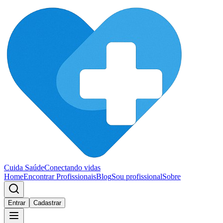
Cuida Saúde
Conectando vidas
Home
Encontrar Profissionais
Blog
Sou profissional
Sobre
Entrar
Cadastrar