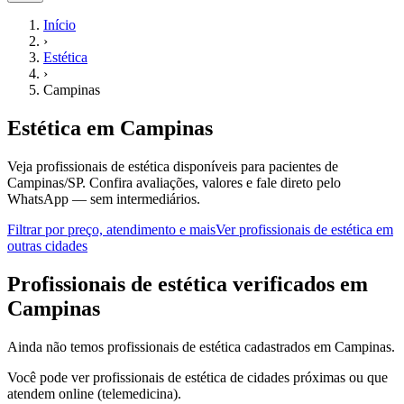
Início
›
Estética
›
Campinas
Estética
em
Campinas
Veja profissionais de estética disponíveis para pacientes de
Campinas/SP.
Confira avaliações, valores e fale direto pelo
WhatsApp — sem intermediários.
Filtrar por preço, atendimento e mais
Ver
profissionais de estética
em
outras cidades
P
rofissionais de estética
verificados em
Campinas
Ainda não temos
profissionais de estética
cadastrados em
Campinas
.
Você pode ver
profissionais de estética
de cidades próximas ou que
atendem online (telemedicina).