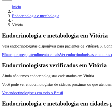
Início
›
Endocrinologia e metabologia
›
Vitória
Endocrinologia e metabologia
em
Vitória
Veja endocrinologistas disponíveis para pacientes de Vitória/ES.
Confi
Filtrar por preço, atendimento e mais
Ver
endocrinologistas
em outras 
E
ndocrinologistas
verificados em
Vitória
Ainda não temos
endocrinologistas
cadastrados em
Vitória
.
Você pode ver
endocrinologistas
de cidades próximas ou que atendem 
Ver
endocrinologistas
em todo o Brasil
Endocrinologia e metabologia
em cidades 