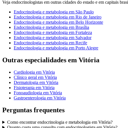
Veja
endocrinologistas
em outras cidades do estado e em capitais brasi
Endocrinologia e metabologia
em
São Paulo
Endocrinologia e metabologia
em
Rio de Janeiro
Endocrinologia e metabologia
em
Belo Horizonte
Endocrinologia e metabologia
em
Brasília
Endocrinologia e metabologia
em
Fortaleza
Endocrinologia e metabologia
em
Salvador
Endocrinologia e metabologia
em
Recife
Endocrinologia e metabologia
em
Porto Alegre
Outras especialidades em
Vitória
Cardiologia
em
Vitória
Clínico geral
em
Vitória
Dermatologia
em
Vitória
Fisioterapia
em
Vitória
Fonoaudiologia
em
Vitória
Gastroenterologia
em
Vitória
Perguntas frequentes
Como encontrar
endocrinologia e metabologia
em
Vitória
?
Quanto custa uma consulta com
endocrinologista
em
Vitória
?