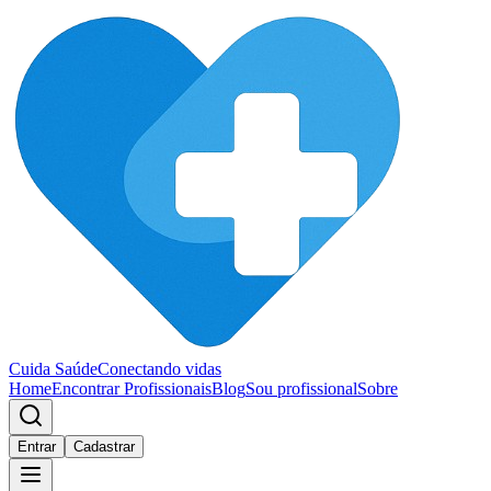
Cuida Saúde
Conectando vidas
Home
Encontrar Profissionais
Blog
Sou profissional
Sobre
Entrar
Cadastrar