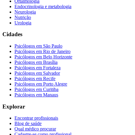
Oftalmologia
Endocrinologia e metabologia
Neurologia
Nutrição
Urologia
Cidades
Psicólogos em
São Paulo
Psicólogos em
Rio de Janeiro
Psicólogos em
Belo Horizonte
Psicólogos em
Brasília
Psicólogos em
Fortaleza
Psicólogos em
Salvador
Psicólogos em
Recife
Psicólogos em
Porto Alegre
Psicólogos em
Curitiba
Psicólogos em
Manaus
Explorar
Encontrar profissionais
Blog de saúde
Qual médico procurar
Cadastre-se como profissional