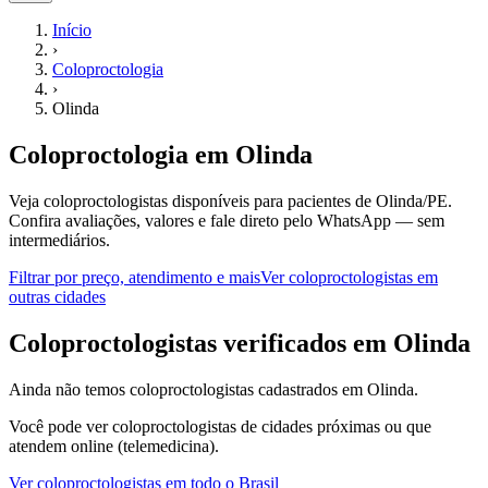
Início
›
Coloproctologia
›
Olinda
Coloproctologia
em
Olinda
Veja coloproctologistas disponíveis para pacientes de Olinda/PE.
Confira avaliações, valores e fale direto pelo WhatsApp — sem
intermediários.
Filtrar por preço, atendimento e mais
Ver
coloproctologistas
em
outras cidades
C
oloproctologistas
verificados em
Olinda
Ainda não temos
coloproctologistas
cadastrados em
Olinda
.
Você pode ver
coloproctologistas
de cidades próximas ou que
atendem online (telemedicina).
Ver
coloproctologistas
em todo o Brasil