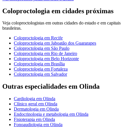
Coloproctologia
em cidades próximas
Veja
coloproctologistas
em outras cidades do estado e em capitais
brasileiras.
Coloproctologia
em
Recife
Coloproctologia
em
Jaboatão dos Guararapes
Coloproctologia
em
São Paulo
Coloproctologia
em
Rio de Janeiro
Coloproctologia
em
Belo Horizonte
Coloproctologia
em
Brasília
Coloproctologia
em
Fortaleza
Coloproctologia
em
Salvador
Outras especialidades em
Olinda
Cardiologia
em
Olinda
Clínico geral
em
Olinda
Dermatologia
em
Olinda
Endocrinologia e metabologia
em
Olinda
Fisioterapia
em
Olinda
Fonoaudiologia
em
Olinda