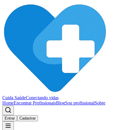
Cuida Saúde
Conectando vidas
Home
Encontrar Profissionais
Blog
Sou profissional
Sobre
Entrar
Cadastrar