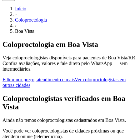
Início
›
Coloproctologia
›
Boa Vista
Coloproctologia
em
Boa Vista
Veja coloproctologistas disponíveis para pacientes de Boa Vista/RR.
Confira avaliações, valores e fale direto pelo WhatsApp — sem
intermediários.
Filtrar por preço, atendimento e mais
Ver
coloproctologistas
em
outras cidades
C
oloproctologistas
verificados em
Boa
Vista
Ainda não temos
coloproctologistas
cadastrados em
Boa Vista
.
Você pode ver
coloproctologistas
de cidades próximas ou que
atendem online (telemedicina).