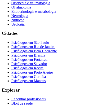
Ortopedia e traumatologia
Oftalmologia
Endocrinologia e metabologia
Neurologia
Nutrição
Urologia
Cidades
Psicólogos em
São Paulo
Psicólogos em
Rio de Janeiro
Psicólogos em
Belo Horizonte
Psicólogos em
Brasília
Psicólogos em
Fortaleza
Psicólogos em
Salvador
Psicólogos em
Recife
Psicólogos em
Porto Alegre
Psicólogos em
Curitiba
Psicólogos em
Manaus
Explorar
Encontrar profissionais
Blog de saúde