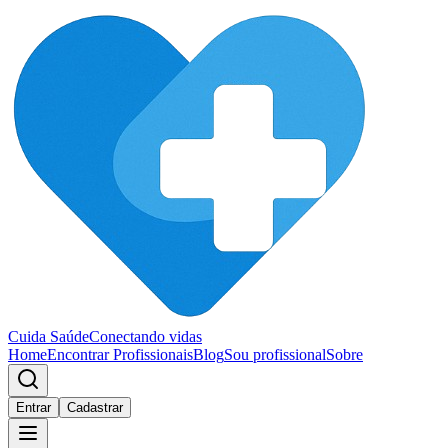
Cuida Saúde
Conectando vidas
Home
Encontrar Profissionais
Blog
Sou profissional
Sobre
Entrar
Cadastrar