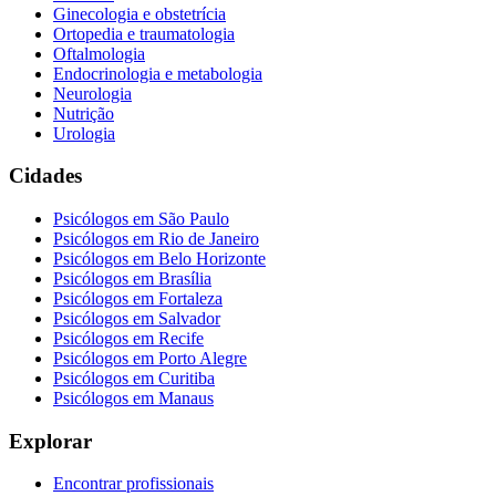
Ginecologia e obstetrícia
Ortopedia e traumatologia
Oftalmologia
Endocrinologia e metabologia
Neurologia
Nutrição
Urologia
Cidades
Psicólogos em
São Paulo
Psicólogos em
Rio de Janeiro
Psicólogos em
Belo Horizonte
Psicólogos em
Brasília
Psicólogos em
Fortaleza
Psicólogos em
Salvador
Psicólogos em
Recife
Psicólogos em
Porto Alegre
Psicólogos em
Curitiba
Psicólogos em
Manaus
Explorar
Encontrar profissionais