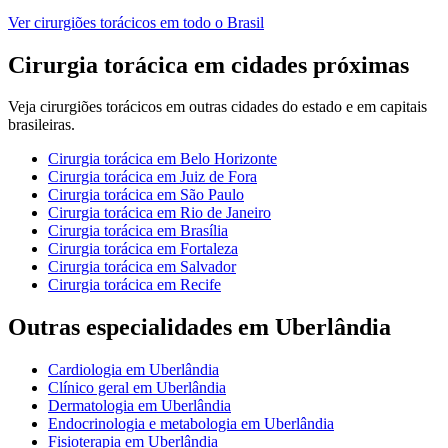
Ver
cirurgiões torácicos
em todo o Brasil
Cirurgia torácica
em cidades próximas
Veja
cirurgiões torácicos
em outras cidades do estado e em capitais
brasileiras.
Cirurgia torácica
em
Belo Horizonte
Cirurgia torácica
em
Juiz de Fora
Cirurgia torácica
em
São Paulo
Cirurgia torácica
em
Rio de Janeiro
Cirurgia torácica
em
Brasília
Cirurgia torácica
em
Fortaleza
Cirurgia torácica
em
Salvador
Cirurgia torácica
em
Recife
Outras especialidades em
Uberlândia
Cardiologia
em
Uberlândia
Clínico geral
em
Uberlândia
Dermatologia
em
Uberlândia
Endocrinologia e metabologia
em
Uberlândia
Fisioterapia
em
Uberlândia