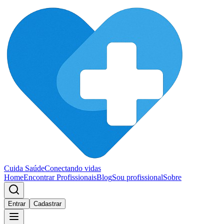
Cuida Saúde
Conectando vidas
Home
Encontrar Profissionais
Blog
Sou profissional
Sobre
Entrar
Cadastrar