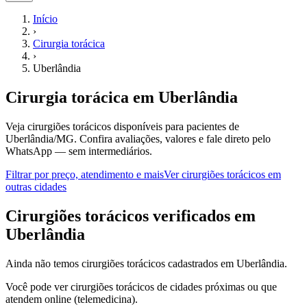
Início
›
Cirurgia torácica
›
Uberlândia
Cirurgia torácica
em
Uberlândia
Veja cirurgiões torácicos disponíveis para pacientes de
Uberlândia/MG.
Confira avaliações, valores e fale direto pelo
WhatsApp — sem intermediários.
Filtrar por preço, atendimento e mais
Ver
cirurgiões torácicos
em
outras cidades
C
irurgiões torácicos
verificados em
Uberlândia
Ainda não temos
cirurgiões torácicos
cadastrados em
Uberlândia
.
Você pode ver
cirurgiões torácicos
de cidades próximas ou que
atendem online (telemedicina).