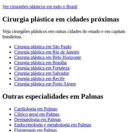
Ver
cirurgiões plásticos
em todo o Brasil
Cirurgia plástica
em cidades próximas
Veja
cirurgiões plásticos
em outras cidades do estado e em capitais
brasileiras.
Cirurgia plástica
em
São Paulo
Cirurgia plástica
em
Rio de Janeiro
Cirurgia plástica
em
Belo Horizonte
Cirurgia plástica
em
Brasília
Cirurgia plástica
em
Fortaleza
Cirurgia plástica
em
Salvador
Cirurgia plástica
em
Recife
Cirurgia plástica
em
Porto Alegre
Outras especialidades em
Palmas
Cardiologia
em
Palmas
Clínico geral
em
Palmas
Dermatologia
em
Palmas
Endocrinologia e metabologia
em
Palmas
Fisioterapia
em
Palmas