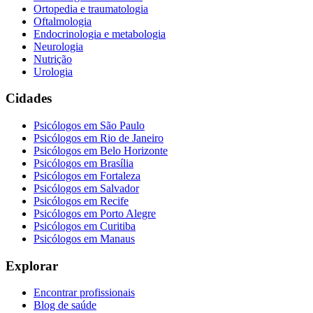
Ortopedia e traumatologia
Oftalmologia
Endocrinologia e metabologia
Neurologia
Nutrição
Urologia
Cidades
Psicólogos em
São Paulo
Psicólogos em
Rio de Janeiro
Psicólogos em
Belo Horizonte
Psicólogos em
Brasília
Psicólogos em
Fortaleza
Psicólogos em
Salvador
Psicólogos em
Recife
Psicólogos em
Porto Alegre
Psicólogos em
Curitiba
Psicólogos em
Manaus
Explorar
Encontrar profissionais
Blog de saúde