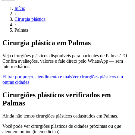
Início
›
Cirurgia plástica
›
Palmas
Cirurgia plástica
em
Palmas
Veja cirurgiões plásticos disponíveis para pacientes de Palmas/TO.
Confira avaliações, valores e fale direto pelo WhatsApp — sem
intermediários.
Filtrar por preço, atendimento e mais
Ver
cirurgiões plásticos
em
outras cidades
C
irurgiões plásticos
verificados em
Palmas
Ainda não temos
cirurgiões plásticos
cadastrados em
Palmas
.
Você pode ver
cirurgiões plásticos
de cidades próximas ou que
atendem online (telemedicina).