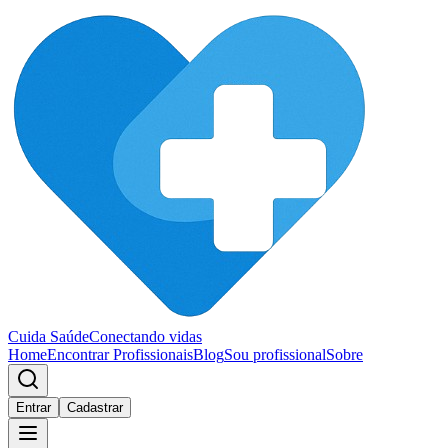
Cuida Saúde
Conectando vidas
Home
Encontrar Profissionais
Blog
Sou profissional
Sobre
Entrar
Cadastrar