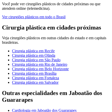
Você pode ver
cirurgiões plásticos
de cidades próximas ou que
atendem online (telemedicina).
Ver
cirurgiões plásticos
em todo o Brasil
Cirurgia plástica
em cidades próximas
Veja
cirurgiões plásticos
em outras cidades do estado e em capitais
brasileiras.
Cirurgia plástica
em
Recife
Cirurgia plástica
em
Olinda
Cirurgia plástica
em
São Paulo
Cirurgia plástica
em
Rio de Janeiro
Cirurgia plástica
em
Belo Horizonte
Cirurgia plástica
em
Brasília
Cirurgia plástica
em
Fortaleza
Cirurgia plástica
em
Salvador
Outras especialidades em
Jaboatão dos
Guararapes
Cardiologia
em
Jaboatão dos Guararapes