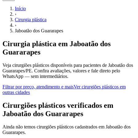
Início
›
Cirurgia plástica
›
Jaboatão dos Guararapes
Cirurgia plástica
em
Jaboatão dos
Guararapes
Veja cirurgiões plásticos disponíveis para pacientes de Jaboatão dos
Guararapes/PE.
Confira avaliações, valores e fale direto pelo
WhatsApp — sem intermediários.
Filtrar por preço, atendimento e mais
Ver
cirurgiões plásticos
em
outras cidades
C
irurgiões plásticos
verificados em
Jaboatão dos Guararapes
Ainda não temos
cirurgiões plásticos
cadastrados em
Jaboatão dos
Guararapes
.