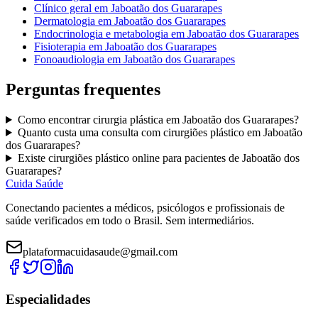
Clínico geral
em
Jaboatão dos Guararapes
Dermatologia
em
Jaboatão dos Guararapes
Endocrinologia e metabologia
em
Jaboatão dos Guararapes
Fisioterapia
em
Jaboatão dos Guararapes
Fonoaudiologia
em
Jaboatão dos Guararapes
Perguntas frequentes
Como encontrar
cirurgia plástica
em
Jaboatão dos Guararapes
?
Quanto custa uma consulta com
cirurgiões plástico
em
Jaboatão
dos Guararapes
?
Existe
cirurgiões plástico
online para pacientes de
Jaboatão dos
Guararapes
?
Cuida Saúde
Conectando pacientes a médicos, psicólogos e profissionais de
saúde verificados em todo o Brasil. Sem intermediários.
plataformacuidasaude@gmail.com
Especialidades