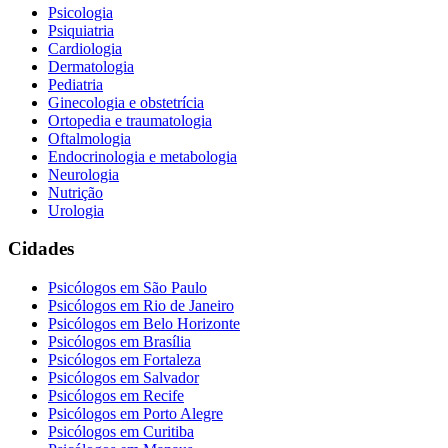
Psicologia
Psiquiatria
Cardiologia
Dermatologia
Pediatria
Ginecologia e obstetrícia
Ortopedia e traumatologia
Oftalmologia
Endocrinologia e metabologia
Neurologia
Nutrição
Urologia
Cidades
Psicólogos em
São Paulo
Psicólogos em
Rio de Janeiro
Psicólogos em
Belo Horizonte
Psicólogos em
Brasília
Psicólogos em
Fortaleza
Psicólogos em
Salvador
Psicólogos em
Recife
Psicólogos em
Porto Alegre
Psicólogos em
Curitiba