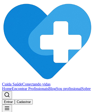
Cuida Saúde
Conectando vidas
Home
Encontrar Profissionais
Blog
Sou profissional
Sobre
Entrar
Cadastrar