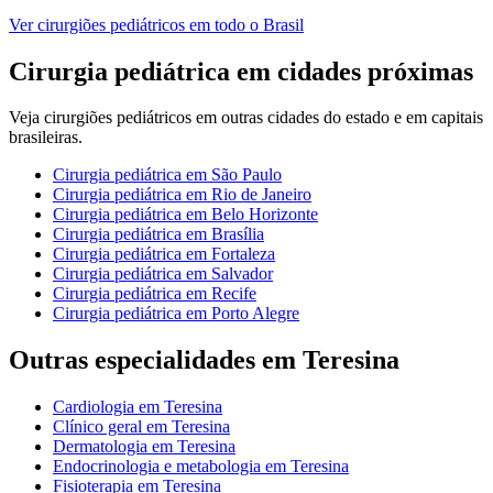
Ver
cirurgiões pediátricos
em todo o Brasil
Cirurgia pediátrica
em cidades próximas
Veja
cirurgiões pediátricos
em outras cidades do estado e em capitais
brasileiras.
Cirurgia pediátrica
em
São Paulo
Cirurgia pediátrica
em
Rio de Janeiro
Cirurgia pediátrica
em
Belo Horizonte
Cirurgia pediátrica
em
Brasília
Cirurgia pediátrica
em
Fortaleza
Cirurgia pediátrica
em
Salvador
Cirurgia pediátrica
em
Recife
Cirurgia pediátrica
em
Porto Alegre
Outras especialidades em
Teresina
Cardiologia
em
Teresina
Clínico geral
em
Teresina
Dermatologia
em
Teresina
Endocrinologia e metabologia
em
Teresina
Fisioterapia
em
Teresina