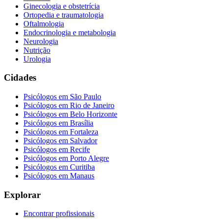
Ginecologia e obstetrícia
Ortopedia e traumatologia
Oftalmologia
Endocrinologia e metabologia
Neurologia
Nutrição
Urologia
Cidades
Psicólogos em
São Paulo
Psicólogos em
Rio de Janeiro
Psicólogos em
Belo Horizonte
Psicólogos em
Brasília
Psicólogos em
Fortaleza
Psicólogos em
Salvador
Psicólogos em
Recife
Psicólogos em
Porto Alegre
Psicólogos em
Curitiba
Psicólogos em
Manaus
Explorar
Encontrar profissionais