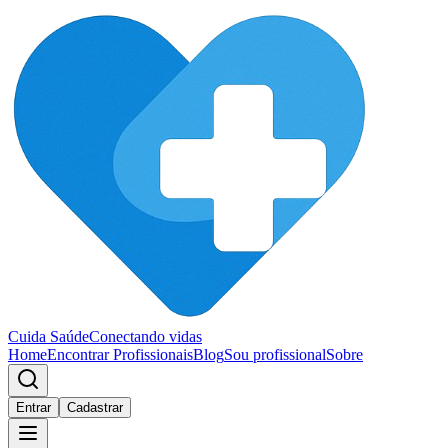
Cuida Saúde
Conectando vidas
Home
Encontrar Profissionais
Blog
Sou profissional
Sobre
Entrar
Cadastrar