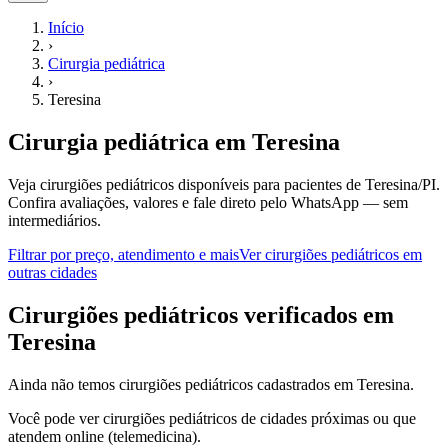
Início
›
Cirurgia pediátrica
›
Teresina
Cirurgia pediátrica
em
Teresina
Veja cirurgiões pediátricos disponíveis para pacientes de Teresina/PI.
Confira avaliações, valores e fale direto pelo WhatsApp — sem
intermediários.
Filtrar por preço, atendimento e mais
Ver
cirurgiões pediátricos
em
outras cidades
C
irurgiões pediátricos
verificados em
Teresina
Ainda não temos
cirurgiões pediátricos
cadastrados em
Teresina
.
Você pode ver
cirurgiões pediátricos
de cidades próximas ou que
atendem online (telemedicina).