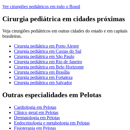
Ver
cirurgiões pediátricos
em todo o Brasil
Cirurgia pediátrica
em cidades próximas
Veja
cirurgiões pediátricos
em outras cidades do estado e em capitais
brasileiras.
Cirurgia pediátrica
em
Porto Alegre
Cirurgia pediátrica
em
Caxias do Sul
Cirurgia pediátrica
em
São Paulo
Cirurgia pediátrica
em
Rio de Janeiro
Cirurgia pediátrica
em
Belo Horizonte
Cirurgia pediátrica
em
Brasília
Cirurgia pediátrica
em
Fortaleza
Cirurgia pediátrica
em
Salvador
Outras especialidades em
Pelotas
Cardiologia
em
Pelotas
Clínico geral
em
Pelotas
Dermatologia
em
Pelotas
Endocrinologia e metabologia
em
Pelotas
Fisioterapia
em
Pelotas