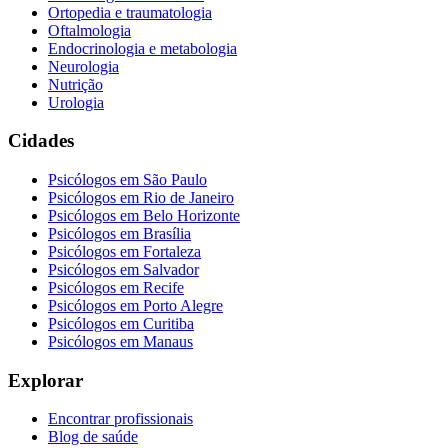
Ortopedia e traumatologia
Oftalmologia
Endocrinologia e metabologia
Neurologia
Nutrição
Urologia
Cidades
Psicólogos em
São Paulo
Psicólogos em
Rio de Janeiro
Psicólogos em
Belo Horizonte
Psicólogos em
Brasília
Psicólogos em
Fortaleza
Psicólogos em
Salvador
Psicólogos em
Recife
Psicólogos em
Porto Alegre
Psicólogos em
Curitiba
Psicólogos em
Manaus
Explorar
Encontrar profissionais
Blog de saúde