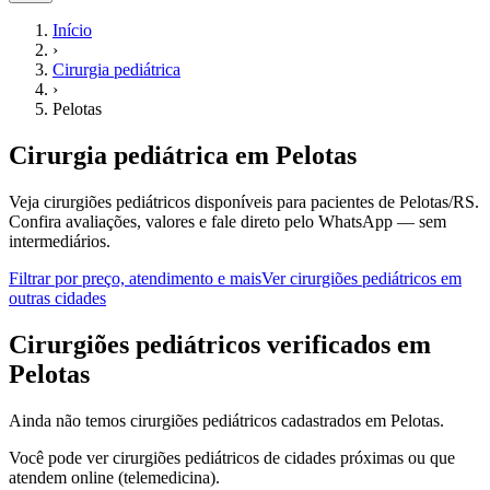
Início
›
Cirurgia pediátrica
›
Pelotas
Cirurgia pediátrica
em
Pelotas
Veja cirurgiões pediátricos disponíveis para pacientes de Pelotas/RS.
Confira avaliações, valores e fale direto pelo WhatsApp — sem
intermediários.
Filtrar por preço, atendimento e mais
Ver
cirurgiões pediátricos
em
outras cidades
C
irurgiões pediátricos
verificados em
Pelotas
Ainda não temos
cirurgiões pediátricos
cadastrados em
Pelotas
.
Você pode ver
cirurgiões pediátricos
de cidades próximas ou que
atendem online (telemedicina).