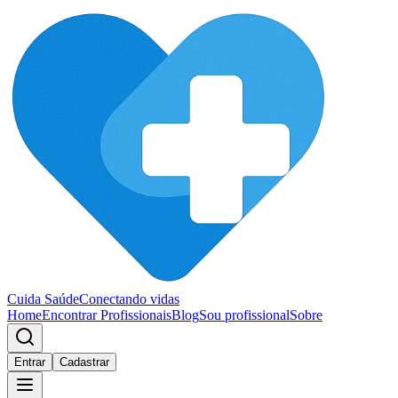
Cuida Saúde
Conectando vidas
Home
Encontrar Profissionais
Blog
Sou profissional
Sobre
Entrar
Cadastrar