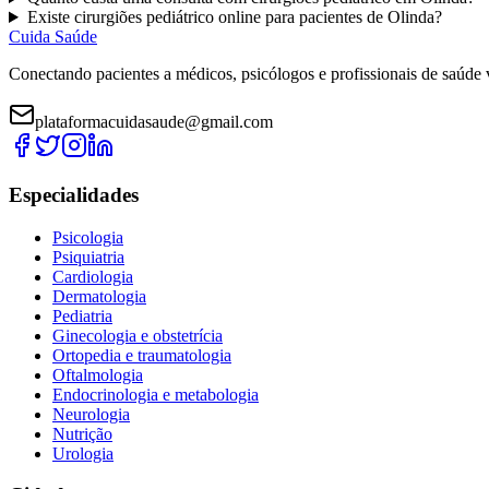
Existe
cirurgiões pediátrico
online para pacientes de
Olinda
?
Cuida Saúde
Conectando pacientes a médicos, psicólogos e profissionais de saúde 
plataformacuidasaude@gmail.com
Especialidades
Psicologia
Psiquiatria
Cardiologia
Dermatologia
Pediatria
Ginecologia e obstetrícia
Ortopedia e traumatologia
Oftalmologia
Endocrinologia e metabologia
Neurologia
Nutrição
Urologia