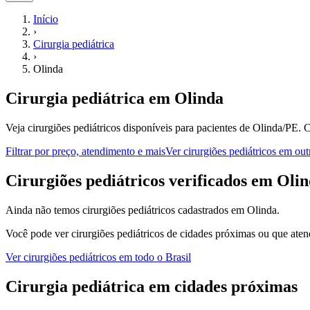
Início
›
Cirurgia pediátrica
›
Olinda
Cirurgia pediátrica
em
Olinda
Veja cirurgiões pediátricos disponíveis para pacientes de Olinda/PE.
C
Filtrar por preço, atendimento e mais
Ver
cirurgiões pediátricos
em outr
C
irurgiões pediátricos
verificados em
Olin
Ainda não temos
cirurgiões pediátricos
cadastrados em
Olinda
.
Você pode ver
cirurgiões pediátricos
de cidades próximas ou que aten
Ver
cirurgiões pediátricos
em todo o Brasil
Cirurgia pediátrica
em cidades próximas