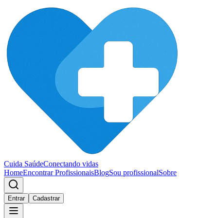
Cuida Saúde
Conectando vidas
Home
Encontrar Profissionais
Blog
Sou profissional
Sobre
Entrar
Cadastrar