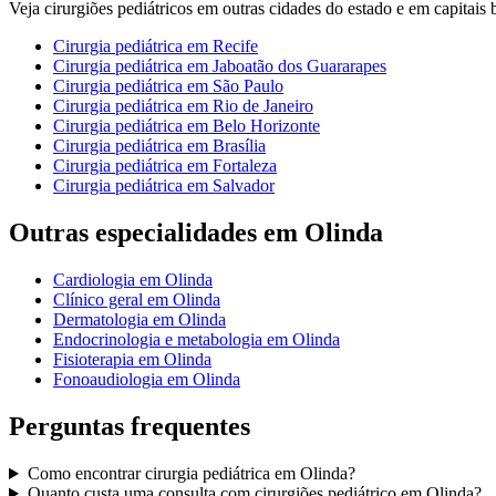
Veja
cirurgiões pediátricos
em outras cidades do estado e em capitais br
Cirurgia pediátrica
em
Recife
Cirurgia pediátrica
em
Jaboatão dos Guararapes
Cirurgia pediátrica
em
São Paulo
Cirurgia pediátrica
em
Rio de Janeiro
Cirurgia pediátrica
em
Belo Horizonte
Cirurgia pediátrica
em
Brasília
Cirurgia pediátrica
em
Fortaleza
Cirurgia pediátrica
em
Salvador
Outras especialidades em
Olinda
Cardiologia
em
Olinda
Clínico geral
em
Olinda
Dermatologia
em
Olinda
Endocrinologia e metabologia
em
Olinda
Fisioterapia
em
Olinda
Fonoaudiologia
em
Olinda
Perguntas frequentes
Como encontrar
cirurgia pediátrica
em
Olinda
?
Quanto custa uma consulta com
cirurgiões pediátrico
em
Olinda
?