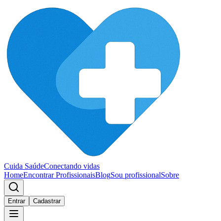
Cuida Saúde
Conectando vidas
Home
Encontrar Profissionais
Blog
Sou profissional
Sobre
Entrar
Cadastrar