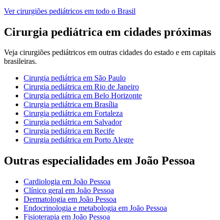
Ver
cirurgiões pediátricos
em todo o Brasil
Cirurgia pediátrica
em cidades próximas
Veja
cirurgiões pediátricos
em outras cidades do estado e em capitais
brasileiras.
Cirurgia pediátrica
em
São Paulo
Cirurgia pediátrica
em
Rio de Janeiro
Cirurgia pediátrica
em
Belo Horizonte
Cirurgia pediátrica
em
Brasília
Cirurgia pediátrica
em
Fortaleza
Cirurgia pediátrica
em
Salvador
Cirurgia pediátrica
em
Recife
Cirurgia pediátrica
em
Porto Alegre
Outras especialidades em
João Pessoa
Cardiologia
em
João Pessoa
Clínico geral
em
João Pessoa
Dermatologia
em
João Pessoa
Endocrinologia e metabologia
em
João Pessoa
Fisioterapia
em
João Pessoa