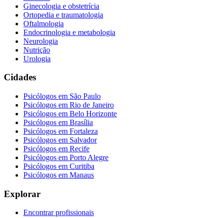
Ginecologia e obstetrícia
Ortopedia e traumatologia
Oftalmologia
Endocrinologia e metabologia
Neurologia
Nutrição
Urologia
Cidades
Psicólogos em
São Paulo
Psicólogos em
Rio de Janeiro
Psicólogos em
Belo Horizonte
Psicólogos em
Brasília
Psicólogos em
Fortaleza
Psicólogos em
Salvador
Psicólogos em
Recife
Psicólogos em
Porto Alegre
Psicólogos em
Curitiba
Psicólogos em
Manaus
Explorar
Encontrar profissionais