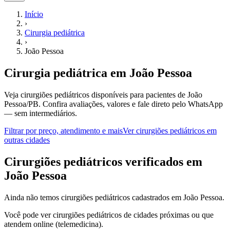
Início
›
Cirurgia pediátrica
›
João Pessoa
Cirurgia pediátrica
em
João Pessoa
Veja cirurgiões pediátricos disponíveis para pacientes de João
Pessoa/PB.
Confira avaliações, valores e fale direto pelo WhatsApp
— sem intermediários.
Filtrar por preço, atendimento e mais
Ver
cirurgiões pediátricos
em
outras cidades
C
irurgiões pediátricos
verificados em
João Pessoa
Ainda não temos
cirurgiões pediátricos
cadastrados em
João Pessoa
.
Você pode ver
cirurgiões pediátricos
de cidades próximas ou que
atendem online (telemedicina).