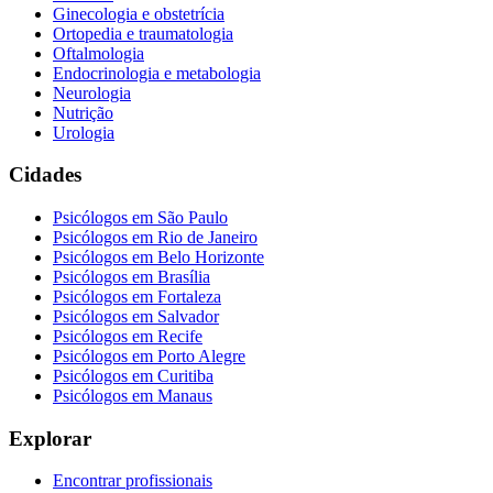
Ginecologia e obstetrícia
Ortopedia e traumatologia
Oftalmologia
Endocrinologia e metabologia
Neurologia
Nutrição
Urologia
Cidades
Psicólogos em
São Paulo
Psicólogos em
Rio de Janeiro
Psicólogos em
Belo Horizonte
Psicólogos em
Brasília
Psicólogos em
Fortaleza
Psicólogos em
Salvador
Psicólogos em
Recife
Psicólogos em
Porto Alegre
Psicólogos em
Curitiba
Psicólogos em
Manaus
Explorar
Encontrar profissionais