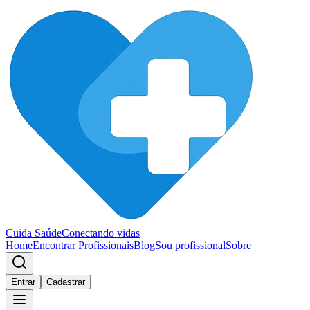
Cuida Saúde
Conectando vidas
Home
Encontrar Profissionais
Blog
Sou profissional
Sobre
Entrar
Cadastrar