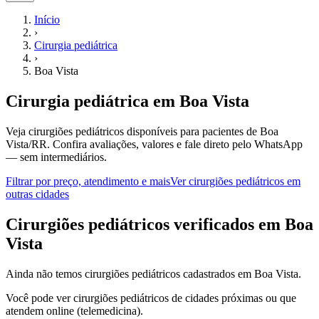
Início
›
Cirurgia pediátrica
›
Boa Vista
Cirurgia pediátrica
em
Boa Vista
Veja cirurgiões pediátricos disponíveis para pacientes de Boa
Vista/RR.
Confira avaliações, valores e fale direto pelo WhatsApp
— sem intermediários.
Filtrar por preço, atendimento e mais
Ver
cirurgiões pediátricos
em
outras cidades
C
irurgiões pediátricos
verificados em
Boa
Vista
Ainda não temos
cirurgiões pediátricos
cadastrados em
Boa Vista
.
Você pode ver
cirurgiões pediátricos
de cidades próximas ou que
atendem online (telemedicina).