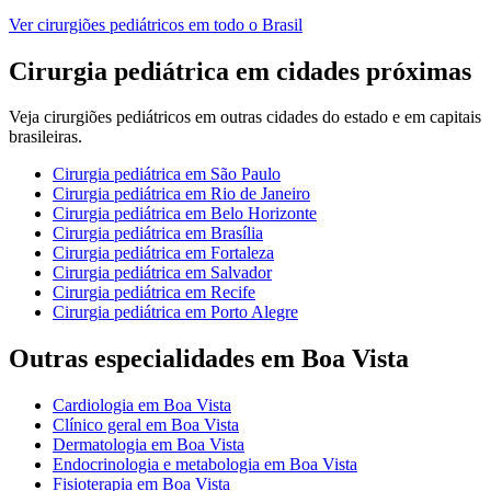
Ver
cirurgiões pediátricos
em todo o Brasil
Cirurgia pediátrica
em cidades próximas
Veja
cirurgiões pediátricos
em outras cidades do estado e em capitais
brasileiras.
Cirurgia pediátrica
em
São Paulo
Cirurgia pediátrica
em
Rio de Janeiro
Cirurgia pediátrica
em
Belo Horizonte
Cirurgia pediátrica
em
Brasília
Cirurgia pediátrica
em
Fortaleza
Cirurgia pediátrica
em
Salvador
Cirurgia pediátrica
em
Recife
Cirurgia pediátrica
em
Porto Alegre
Outras especialidades em
Boa Vista
Cardiologia
em
Boa Vista
Clínico geral
em
Boa Vista
Dermatologia
em
Boa Vista
Endocrinologia e metabologia
em
Boa Vista
Fisioterapia
em
Boa Vista