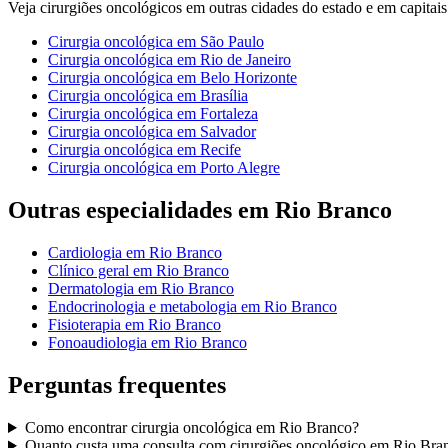
Veja
cirurgiões oncológicos
em outras cidades do estado e em capitais 
Cirurgia oncológica
em
São Paulo
Cirurgia oncológica
em
Rio de Janeiro
Cirurgia oncológica
em
Belo Horizonte
Cirurgia oncológica
em
Brasília
Cirurgia oncológica
em
Fortaleza
Cirurgia oncológica
em
Salvador
Cirurgia oncológica
em
Recife
Cirurgia oncológica
em
Porto Alegre
Outras especialidades em
Rio Branco
Cardiologia
em
Rio Branco
Clínico geral
em
Rio Branco
Dermatologia
em
Rio Branco
Endocrinologia e metabologia
em
Rio Branco
Fisioterapia
em
Rio Branco
Fonoaudiologia
em
Rio Branco
Perguntas frequentes
Como encontrar
cirurgia oncológica
em
Rio Branco
?
Quanto custa uma consulta com
cirurgiões oncológico
em
Rio Bra