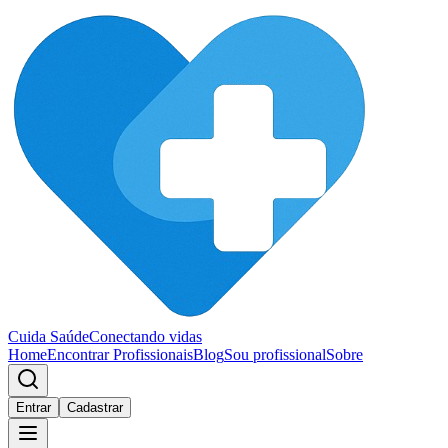
Cuida Saúde
Conectando vidas
Home
Encontrar Profissionais
Blog
Sou profissional
Sobre
Entrar
Cadastrar