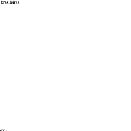
brasileiras.
nco
?