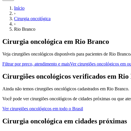
Início
›
Cirurgia oncológica
›
Rio Branco
Cirurgia oncológica
em
Rio Branco
Veja cirurgiões oncológicos disponíveis para pacientes de Rio Branc
Filtrar por preço, atendimento e mais
Ver
cirurgiões oncológicos
em out
C
irurgiões oncológicos
verificados em
Rio
Ainda não temos
cirurgiões oncológicos
cadastrados em
Rio Branco
.
Você pode ver
cirurgiões oncológicos
de cidades próximas ou que ate
Ver
cirurgiões oncológicos
em todo o Brasil
Cirurgia oncológica
em cidades próximas