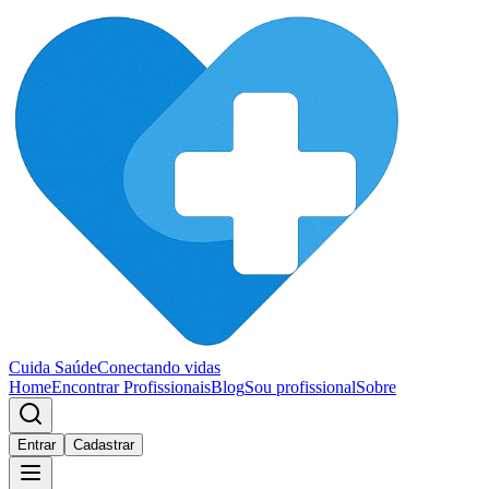
Cuida Saúde
Conectando vidas
Home
Encontrar Profissionais
Blog
Sou profissional
Sobre
Entrar
Cadastrar