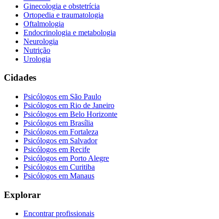
Ginecologia e obstetrícia
Ortopedia e traumatologia
Oftalmologia
Endocrinologia e metabologia
Neurologia
Nutrição
Urologia
Cidades
Psicólogos em
São Paulo
Psicólogos em
Rio de Janeiro
Psicólogos em
Belo Horizonte
Psicólogos em
Brasília
Psicólogos em
Fortaleza
Psicólogos em
Salvador
Psicólogos em
Recife
Psicólogos em
Porto Alegre
Psicólogos em
Curitiba
Psicólogos em
Manaus
Explorar
Encontrar profissionais