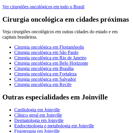
Ver
cirurgiões oncológicos
em todo o Brasil
Cirurgia oncológica
em cidades próximas
Veja
cirurgiões oncológicos
em outras cidades do estado e em
capitais brasileiras.
Cirurgia oncológica
em
Florianópolis
Cirurgia oncológica
em
São Paulo
Cirurgia oncológica
em
Rio de Janeiro
Cirurgia oncológica
em
Belo Horizonte
Cirurgia oncológica
em
Brasília
Cirurgia oncológica
em
Fortaleza
Cirurgia oncológica
em
Salvador
Cirurgia oncológica
em
Recife
Outras especialidades em
Joinville
Cardiologia
em
Joinville
Clínico geral
em
Joinville
Dermatologia
em
Joinville
Endocrinologia e metabologia
em
Joinville
Fisioterapia
em
Joinville