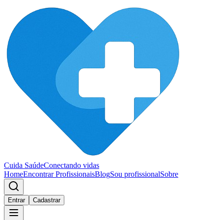
Cuida Saúde
Conectando vidas
Home
Encontrar Profissionais
Blog
Sou profissional
Sobre
Entrar
Cadastrar