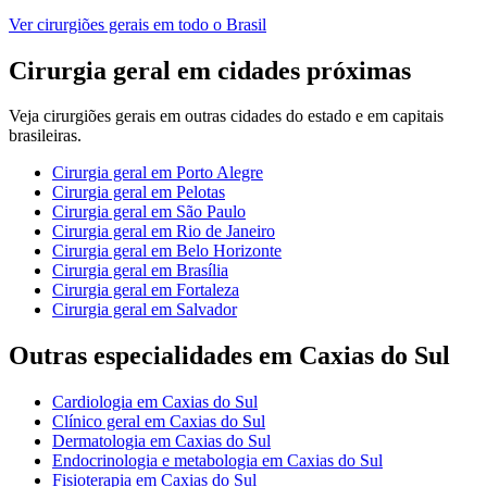
Ver
cirurgiões gerais
em todo o Brasil
Cirurgia geral
em cidades próximas
Veja
cirurgiões gerais
em outras cidades do estado e em capitais
brasileiras.
Cirurgia geral
em
Porto Alegre
Cirurgia geral
em
Pelotas
Cirurgia geral
em
São Paulo
Cirurgia geral
em
Rio de Janeiro
Cirurgia geral
em
Belo Horizonte
Cirurgia geral
em
Brasília
Cirurgia geral
em
Fortaleza
Cirurgia geral
em
Salvador
Outras especialidades em
Caxias do Sul
Cardiologia
em
Caxias do Sul
Clínico geral
em
Caxias do Sul
Dermatologia
em
Caxias do Sul
Endocrinologia e metabologia
em
Caxias do Sul
Fisioterapia
em
Caxias do Sul