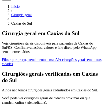
Início
›
Cirurgia geral
›
Caxias do Sul
Cirurgia geral
em
Caxias do Sul
Veja cirurgiões gerais disponíveis para pacientes de Caxias do
Sul/RS.
Confira avaliações, valores e fale direto pelo WhatsApp —
sem intermediários.
Filtrar por preço, atendimento e mais
Ver
cirurgiões gerais
em outras
cidades
C
irurgiões gerais
verificados em
Caxias
do Sul
Ainda não temos
cirurgiões gerais
cadastrados em
Caxias do Sul
.
Você pode ver
cirurgiões gerais
de cidades próximas ou que
atendem online (telemedicina).