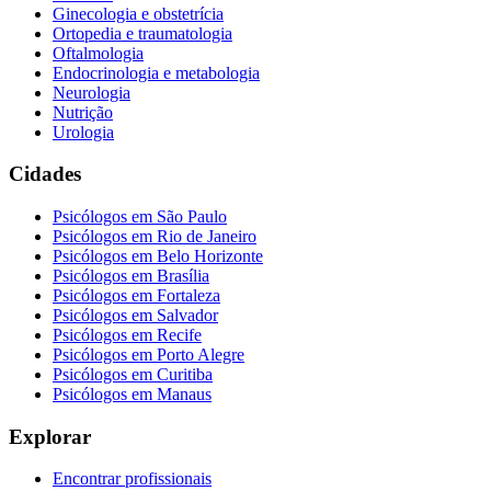
Ginecologia e obstetrícia
Ortopedia e traumatologia
Oftalmologia
Endocrinologia e metabologia
Neurologia
Nutrição
Urologia
Cidades
Psicólogos em
São Paulo
Psicólogos em
Rio de Janeiro
Psicólogos em
Belo Horizonte
Psicólogos em
Brasília
Psicólogos em
Fortaleza
Psicólogos em
Salvador
Psicólogos em
Recife
Psicólogos em
Porto Alegre
Psicólogos em
Curitiba
Psicólogos em
Manaus
Explorar
Encontrar profissionais