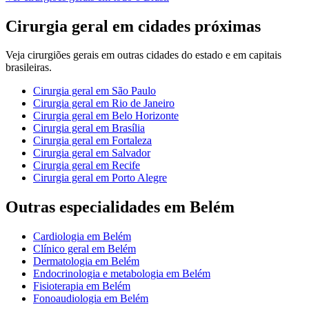
Cirurgia geral
em cidades próximas
Veja
cirurgiões gerais
em outras cidades do estado e em capitais
brasileiras.
Cirurgia geral
em
São Paulo
Cirurgia geral
em
Rio de Janeiro
Cirurgia geral
em
Belo Horizonte
Cirurgia geral
em
Brasília
Cirurgia geral
em
Fortaleza
Cirurgia geral
em
Salvador
Cirurgia geral
em
Recife
Cirurgia geral
em
Porto Alegre
Outras especialidades em
Belém
Cardiologia
em
Belém
Clínico geral
em
Belém
Dermatologia
em
Belém
Endocrinologia e metabologia
em
Belém
Fisioterapia
em
Belém
Fonoaudiologia
em
Belém