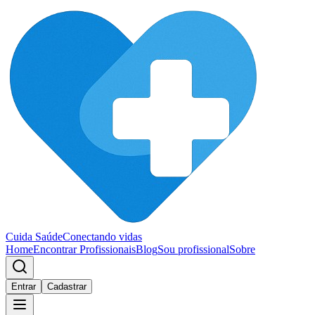
Cuida Saúde
Conectando vidas
Home
Encontrar Profissionais
Blog
Sou profissional
Sobre
Entrar
Cadastrar