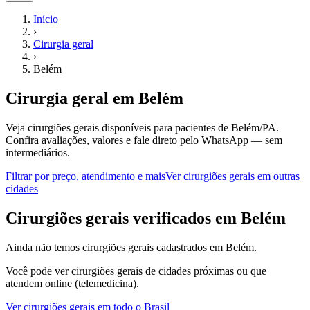
Início
›
Cirurgia geral
›
Belém
Cirurgia geral
em
Belém
Veja cirurgiões gerais disponíveis para pacientes de Belém/PA.
Confira avaliações, valores e fale direto pelo WhatsApp — sem
intermediários.
Filtrar por preço, atendimento e mais
Ver
cirurgiões gerais
em outras
cidades
C
irurgiões gerais
verificados em
Belém
Ainda não temos
cirurgiões gerais
cadastrados em
Belém
.
Você pode ver
cirurgiões gerais
de cidades próximas ou que
atendem online (telemedicina).
Ver
cirurgiões gerais
em todo o Brasil