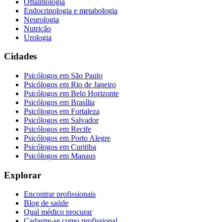
Oftalmologia
Endocrinologia e metabologia
Neurologia
Nutrição
Urologia
Cidades
Psicólogos em
São Paulo
Psicólogos em
Rio de Janeiro
Psicólogos em
Belo Horizonte
Psicólogos em
Brasília
Psicólogos em
Fortaleza
Psicólogos em
Salvador
Psicólogos em
Recife
Psicólogos em
Porto Alegre
Psicólogos em
Curitiba
Psicólogos em
Manaus
Explorar
Encontrar profissionais
Blog de saúde
Qual médico procurar
Cadastre-se como profissional