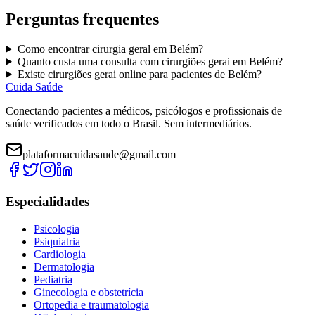
Perguntas frequentes
Como encontrar
cirurgia geral
em
Belém
?
Quanto custa uma consulta com
cirurgiões gerai
em
Belém
?
Existe
cirurgiões gerai
online para pacientes de
Belém
?
Cuida Saúde
Conectando pacientes a médicos, psicólogos e profissionais de
saúde verificados em todo o Brasil. Sem intermediários.
plataformacuidasaude@gmail.com
Especialidades
Psicologia
Psiquiatria
Cardiologia
Dermatologia
Pediatria
Ginecologia e obstetrícia
Ortopedia e traumatologia