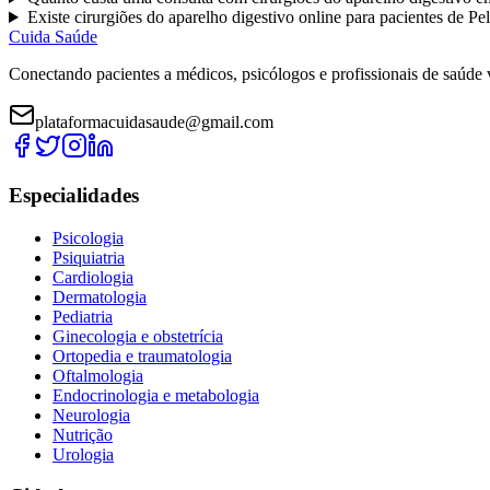
Existe
cirurgiões do aparelho digestivo
online para pacientes de
Pel
Cuida Saúde
Conectando pacientes a médicos, psicólogos e profissionais de saúde 
plataformacuidasaude@gmail.com
Especialidades
Psicologia
Psiquiatria
Cardiologia
Dermatologia
Pediatria
Ginecologia e obstetrícia
Ortopedia e traumatologia
Oftalmologia
Endocrinologia e metabologia
Neurologia
Nutrição
Urologia