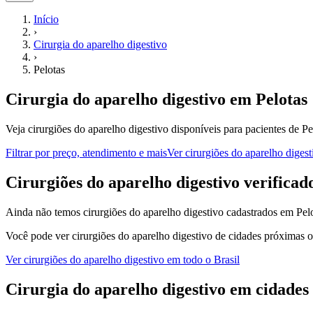
Início
›
Cirurgia do aparelho digestivo
›
Pelotas
Cirurgia do aparelho digestivo
em
Pelotas
Veja cirurgiões do aparelho digestivo disponíveis para pacientes de P
Filtrar por preço, atendimento e mais
Ver
cirurgiões do aparelho digest
C
irurgiões do aparelho digestivo
verificad
Ainda não temos
cirurgiões do aparelho digestivo
cadastrados em
Pel
Você pode ver
cirurgiões do aparelho digestivo
de cidades próximas o
Ver
cirurgiões do aparelho digestivo
em todo o Brasil
Cirurgia do aparelho digestivo
em cidades