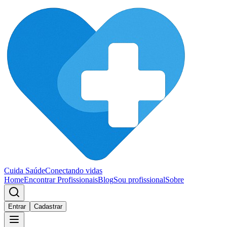
Cuida Saúde
Conectando vidas
Home
Encontrar Profissionais
Blog
Sou profissional
Sobre
Entrar
Cadastrar