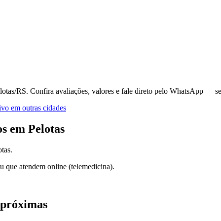
elotas/RS.
Confira avaliações, valores e fale direto pelo WhatsApp — s
ivo
em outras cidades
os em
Pelotas
otas
.
u que atendem online (telemedicina).
 próximas