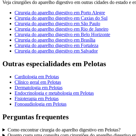
Veja
cirurgiões do aparelho digestivo
em outras cidades do estado e em 
Cirurgia do aparelho digestivo
em
Porto Alegre
Cirurgia do aparelho digestivo
em
Caxias do Sul
Cirurgia do aparelho digestivo
em
São Paulo
Cirurgia do aparelho digestivo
em
Rio de Janeiro
Cirurgia do aparelho digestivo
em
Belo Horizonte
Cirurgia do aparelho digestivo
em
Brasília
Cirurgia do aparelho digestivo
em
Fortaleza
Cirurgia do aparelho digestivo
em
Salvador
Outras especialidades em
Pelotas
Cardiologia
em
Pelotas
Clínico geral
em
Pelotas
Dermatologia
em
Pelotas
Endocrinologia e metabologia
em
Pelotas
Fisioterapia
em
Pelotas
Fonoaudiologia
em
Pelotas
Perguntas frequentes
Como encontrar
cirurgia do aparelho digestivo
em
Pelotas
?
Quanto custa uma consulta com
cirurgiões do aparelho digestivo
e