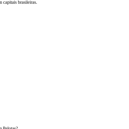
capitais brasileiras.
m
Pelotas
?