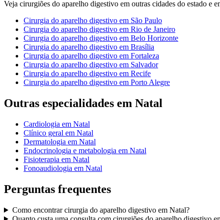
Veja
cirurgiões do aparelho digestivo
em outras cidades do estado e em 
Cirurgia do aparelho digestivo
em
São Paulo
Cirurgia do aparelho digestivo
em
Rio de Janeiro
Cirurgia do aparelho digestivo
em
Belo Horizonte
Cirurgia do aparelho digestivo
em
Brasília
Cirurgia do aparelho digestivo
em
Fortaleza
Cirurgia do aparelho digestivo
em
Salvador
Cirurgia do aparelho digestivo
em
Recife
Cirurgia do aparelho digestivo
em
Porto Alegre
Outras especialidades em
Natal
Cardiologia
em
Natal
Clínico geral
em
Natal
Dermatologia
em
Natal
Endocrinologia e metabologia
em
Natal
Fisioterapia
em
Natal
Fonoaudiologia
em
Natal
Perguntas frequentes
Como encontrar
cirurgia do aparelho digestivo
em
Natal
?
Quanto custa uma consulta com
cirurgiões do aparelho digestivo
e