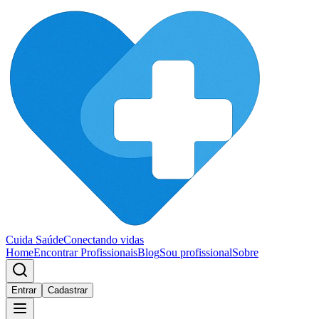
Cuida Saúde
Conectando vidas
Home
Encontrar Profissionais
Blog
Sou profissional
Sobre
Entrar
Cadastrar