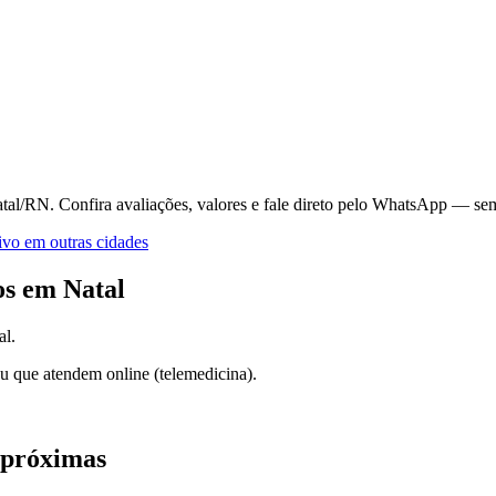
atal/RN.
Confira avaliações, valores e fale direto pelo WhatsApp — sem
ivo
em outras cidades
os em
Natal
al
.
u que atendem online (telemedicina).
 próximas