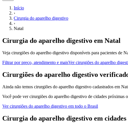
Início
›
Cirurgia do aparelho digestivo
›
Natal
Cirurgia do aparelho digestivo
em
Natal
Veja cirurgiões do aparelho digestivo disponíveis para pacientes de N
Filtrar por preço, atendimento e mais
Ver
cirurgiões do aparelho digest
C
irurgiões do aparelho digestivo
verificad
Ainda não temos
cirurgiões do aparelho digestivo
cadastrados em
Nat
Você pode ver
cirurgiões do aparelho digestivo
de cidades próximas o
Ver
cirurgiões do aparelho digestivo
em todo o Brasil
Cirurgia do aparelho digestivo
em cidades