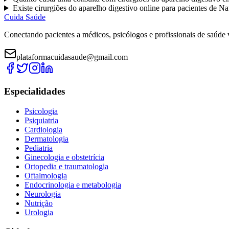
Existe
cirurgiões do aparelho digestivo
online para pacientes de
Na
Cuida Saúde
Conectando pacientes a médicos, psicólogos e profissionais de saúde 
plataformacuidasaude@gmail.com
Especialidades
Psicologia
Psiquiatria
Cardiologia
Dermatologia
Pediatria
Ginecologia e obstetrícia
Ortopedia e traumatologia
Oftalmologia
Endocrinologia e metabologia
Neurologia
Nutrição
Urologia