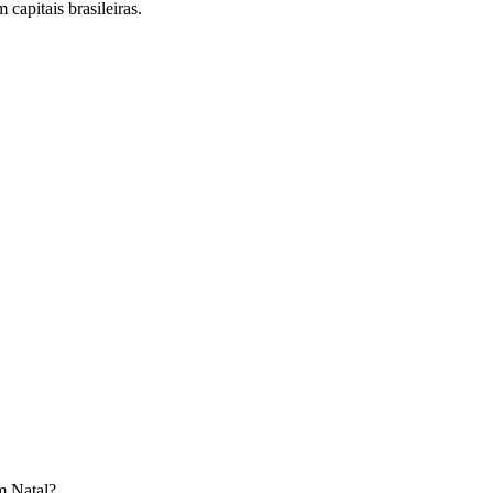
capitais brasileiras.
m
Natal
?