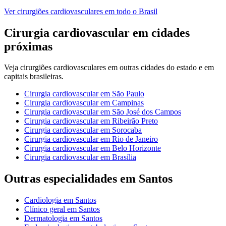
Ver
cirurgiões cardiovasculares
em todo o Brasil
Cirurgia cardiovascular
em cidades
próximas
Veja
cirurgiões cardiovasculares
em outras cidades do estado e em
capitais brasileiras.
Cirurgia cardiovascular
em
São Paulo
Cirurgia cardiovascular
em
Campinas
Cirurgia cardiovascular
em
São José dos Campos
Cirurgia cardiovascular
em
Ribeirão Preto
Cirurgia cardiovascular
em
Sorocaba
Cirurgia cardiovascular
em
Rio de Janeiro
Cirurgia cardiovascular
em
Belo Horizonte
Cirurgia cardiovascular
em
Brasília
Outras especialidades em
Santos
Cardiologia
em
Santos
Clínico geral
em
Santos
Dermatologia
em
Santos