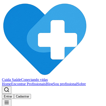
Cuida Saúde
Conectando vidas
Home
Encontrar Profissionais
Blog
Sou profissional
Sobre
Entrar
Cadastrar