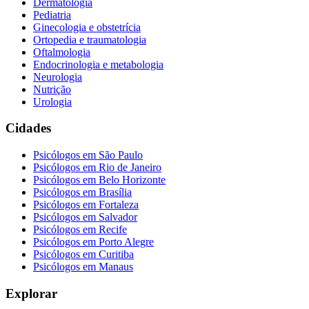
Dermatologia
Pediatria
Ginecologia e obstetrícia
Ortopedia e traumatologia
Oftalmologia
Endocrinologia e metabologia
Neurologia
Nutrição
Urologia
Cidades
Psicólogos em
São Paulo
Psicólogos em
Rio de Janeiro
Psicólogos em
Belo Horizonte
Psicólogos em
Brasília
Psicólogos em
Fortaleza
Psicólogos em
Salvador
Psicólogos em
Recife
Psicólogos em
Porto Alegre
Psicólogos em
Curitiba
Psicólogos em
Manaus
Explorar