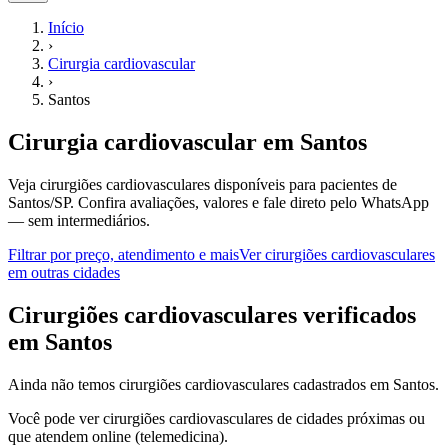
Início
›
Cirurgia cardiovascular
›
Santos
Cirurgia cardiovascular
em
Santos
Veja cirurgiões cardiovasculares disponíveis para pacientes de
Santos/SP.
Confira avaliações, valores e fale direto pelo WhatsApp
— sem intermediários.
Filtrar por preço, atendimento e mais
Ver
cirurgiões cardiovasculares
em outras cidades
C
irurgiões cardiovasculares
verificados
em
Santos
Ainda não temos
cirurgiões cardiovasculares
cadastrados em
Santos
.
Você pode ver
cirurgiões cardiovasculares
de cidades próximas ou
que atendem online (telemedicina).