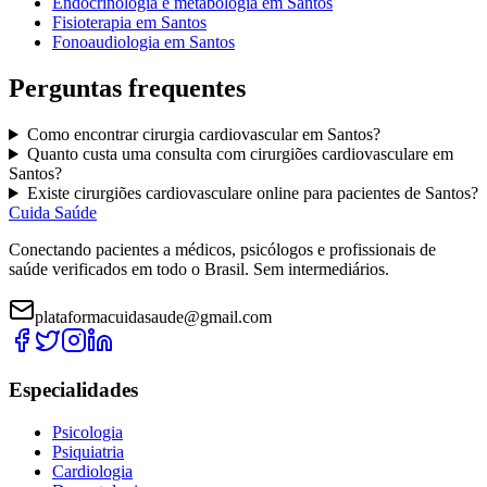
Endocrinologia e metabologia
em
Santos
Fisioterapia
em
Santos
Fonoaudiologia
em
Santos
Perguntas frequentes
Como encontrar
cirurgia cardiovascular
em
Santos
?
Quanto custa uma consulta com
cirurgiões cardiovasculare
em
Santos
?
Existe
cirurgiões cardiovasculare
online para pacientes de
Santos
?
Cuida Saúde
Conectando pacientes a médicos, psicólogos e profissionais de
saúde verificados em todo o Brasil. Sem intermediários.
plataformacuidasaude@gmail.com
Especialidades
Psicologia
Psiquiatria
Cardiologia