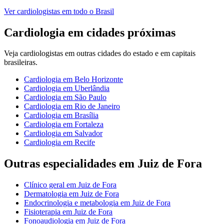
Ver
cardiologistas
em todo o Brasil
Cardiologia
em cidades próximas
Veja
cardiologistas
em outras cidades do estado e em capitais
brasileiras.
Cardiologia
em
Belo Horizonte
Cardiologia
em
Uberlândia
Cardiologia
em
São Paulo
Cardiologia
em
Rio de Janeiro
Cardiologia
em
Brasília
Cardiologia
em
Fortaleza
Cardiologia
em
Salvador
Cardiologia
em
Recife
Outras especialidades em
Juiz de Fora
Clínico geral
em
Juiz de Fora
Dermatologia
em
Juiz de Fora
Endocrinologia e metabologia
em
Juiz de Fora
Fisioterapia
em
Juiz de Fora
Fonoaudiologia
em
Juiz de Fora