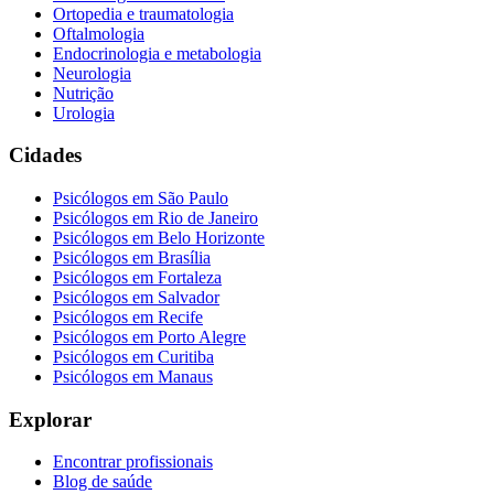
Ortopedia e traumatologia
Oftalmologia
Endocrinologia e metabologia
Neurologia
Nutrição
Urologia
Cidades
Psicólogos em
São Paulo
Psicólogos em
Rio de Janeiro
Psicólogos em
Belo Horizonte
Psicólogos em
Brasília
Psicólogos em
Fortaleza
Psicólogos em
Salvador
Psicólogos em
Recife
Psicólogos em
Porto Alegre
Psicólogos em
Curitiba
Psicólogos em
Manaus
Explorar
Encontrar profissionais
Blog de saúde