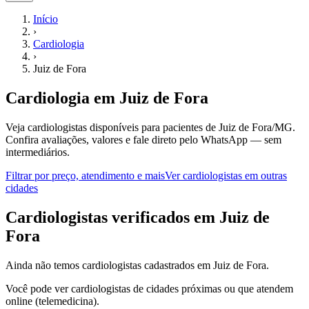
Início
›
Cardiologia
›
Juiz de Fora
Cardiologia
em
Juiz de Fora
Veja cardiologistas disponíveis para pacientes de Juiz de Fora/MG.
Confira avaliações, valores e fale direto pelo WhatsApp — sem
intermediários.
Filtrar por preço, atendimento e mais
Ver
cardiologistas
em outras
cidades
C
ardiologistas
verificados em
Juiz de
Fora
Ainda não temos
cardiologistas
cadastrados em
Juiz de Fora
.
Você pode ver
cardiologistas
de cidades próximas ou que atendem
online (telemedicina).