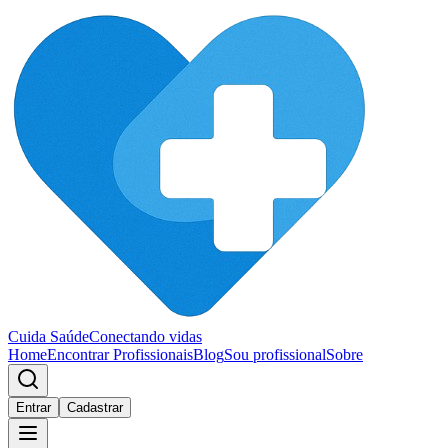
Cuida Saúde
Conectando vidas
Home
Encontrar Profissionais
Blog
Sou profissional
Sobre
Entrar
Cadastrar