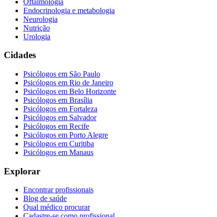
Oftalmologia
Endocrinologia e metabologia
Neurologia
Nutrição
Urologia
Cidades
Psicólogos em
São Paulo
Psicólogos em
Rio de Janeiro
Psicólogos em
Belo Horizonte
Psicólogos em
Brasília
Psicólogos em
Fortaleza
Psicólogos em
Salvador
Psicólogos em
Recife
Psicólogos em
Porto Alegre
Psicólogos em
Curitiba
Psicólogos em
Manaus
Explorar
Encontrar profissionais
Blog de saúde
Qual médico procurar
Cadastre-se como profissional