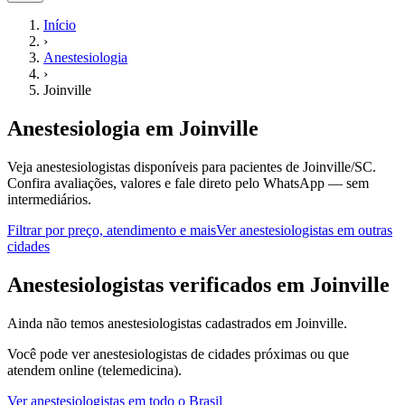
Início
›
Anestesiologia
›
Joinville
Anestesiologia
em
Joinville
Veja anestesiologistas disponíveis para pacientes de Joinville/SC.
Confira avaliações, valores e fale direto pelo WhatsApp — sem
intermediários.
Filtrar por preço, atendimento e mais
Ver
anestesiologistas
em outras
cidades
A
nestesiologistas
verificados em
Joinville
Ainda não temos
anestesiologistas
cadastrados em
Joinville
.
Você pode ver
anestesiologistas
de cidades próximas ou que
atendem online (telemedicina).
Ver
anestesiologistas
em todo o Brasil