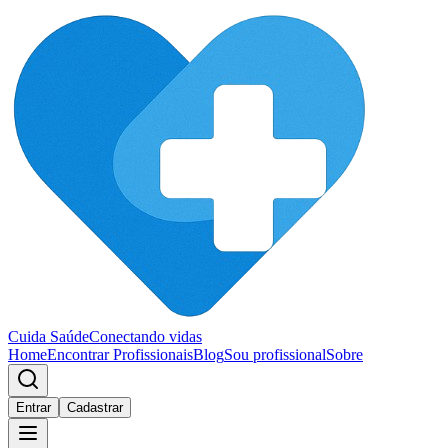
Cuida Saúde
Conectando vidas
Home
Encontrar Profissionais
Blog
Sou profissional
Sobre
Entrar
Cadastrar