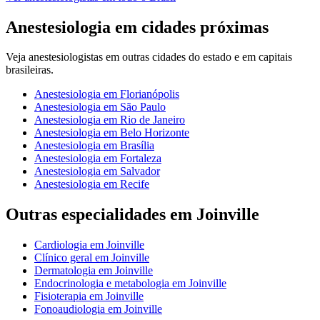
Anestesiologia
em cidades próximas
Veja
anestesiologistas
em outras cidades do estado e em capitais
brasileiras.
Anestesiologia
em
Florianópolis
Anestesiologia
em
São Paulo
Anestesiologia
em
Rio de Janeiro
Anestesiologia
em
Belo Horizonte
Anestesiologia
em
Brasília
Anestesiologia
em
Fortaleza
Anestesiologia
em
Salvador
Anestesiologia
em
Recife
Outras especialidades em
Joinville
Cardiologia
em
Joinville
Clínico geral
em
Joinville
Dermatologia
em
Joinville
Endocrinologia e metabologia
em
Joinville
Fisioterapia
em
Joinville
Fonoaudiologia
em
Joinville