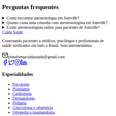
Perguntas frequentes
Como encontrar
anestesiologia
em
Joinville
?
Quanto custa uma consulta com
anestesiologista
em
Joinville
?
Existe
anestesiologista
online para pacientes de
Joinville
?
Cuida Saúde
Conectando pacientes a médicos, psicólogos e profissionais de
saúde verificados em todo o Brasil. Sem intermediários.
plataformacuidasaude@gmail.com
Especialidades
Psicologia
Psiquiatria
Cardiologia
Dermatologia
Pediatria
Ginecologia e obstetrícia
Ortopedia e traumatologia